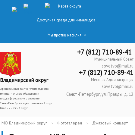
Карта округа
Доступная среда для инвалидов
Мы против насилия
+7 (812) 710-89-41
Муниципальный Совет
sovetvo@mail.ru
+7 (812) 710-89-41
Владимирский округ
Местная Администрация
sovetvo@mail.ru
Официальный сайт внутригородского
Санкт-Петербург, ул. Правды, д. 12
муниципального образования
города федерального значения
Санкт-Петербурга муниципальный округ
Владимирский округ
МО Владимирский округ
›
Фотогалерея
›
Джазовый концерт