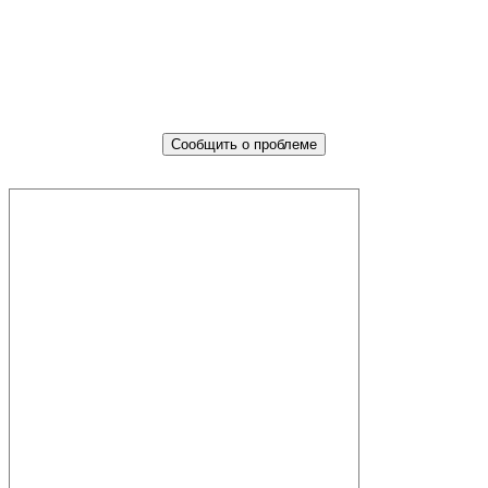
Не убран мусор, яма на дороге,
не горит фонарь?
Столкнулись с проблемой — сообщите о ней!
Сообщить о проблеме