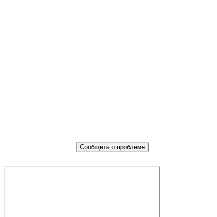
Не убран мусор, яма на дороге, не
горит фонарь?
Столкнулись с проблемой — сообщите о ней!
Сообщить о проблеме