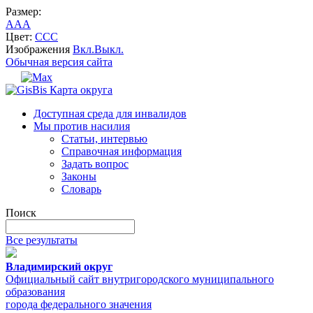
Размер:
A
A
A
Цвет:
C
C
C
Изображения
Вкл.
Выкл.
Обычная версия сайта
Карта округа
Доступная среда для инвалидов
Мы против насилия
Статьи, интервью
Справочная информация
Задать вопрос
Законы
Словарь
Поиск
Все результаты
Владимирский округ
Официальный сайт внутригородского муниципального
образования
города федерального значения