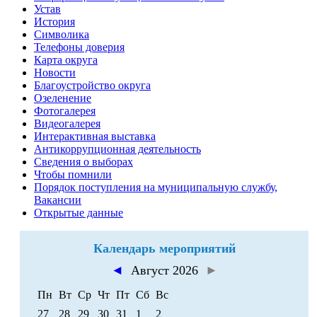
Устав
История
Символика
Телефоны доверия
Карта округа
Новости
Благоустройство округа
Озеленение
Фотогалерея
Видеогалерея
Интерактивная выставка
Антикоррупционная деятельность
Сведения о выборах
Чтобы помнили
Порядок поступления на муниципальную службу,
Вакансии
Открытые данные
Календарь мероприятий
◄
Август 2026
►
Пн
Вт
Ср
Чт
Пт
Сб
Вс
27
28
29
30
31
1
2