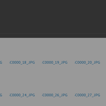
стандарты муниципальных услуг
вых актов
2019 год
Отчеты
ий округ»
Протоколы публ
Подведомственные организации
ые визиты и
ГО и ЧС, профилактика терроризма
Результаты проверок
Статистическая информация
Муниципальный заказ
Муниципальные программы
Содействие малому бизнесу,
потребительский рынок
Информация для мигрантов
Профилактика правонарушений