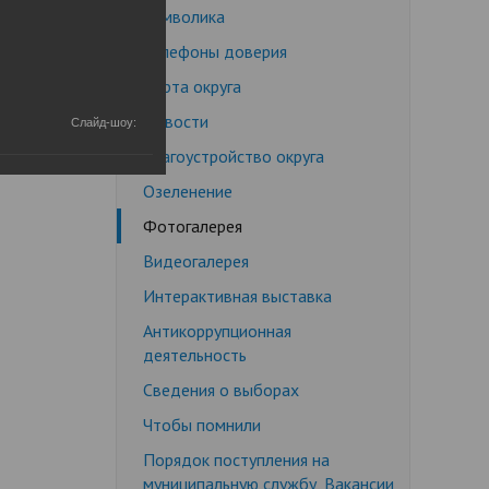
Символика
Недееспособные граждане
Телефоны доверия
Эмансипация
ичных слушаний
Снижение брачного возраста
Карта округа
Изменение имени и фамилии
Новости
Слайд-шоу:
несовершеннолетнему до 14 лет
Благоустройство округа
Формы заявлений
Озеленение
Действующее законодательство
Фотогалерея
Видеогалерея
Интерактивная выставка
Антикоррупционная
деятельность
Сведения о выборах
Чтобы помнили
Порядок поступления на
муниципальную службу, Вакансии