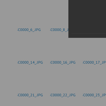
нормативных право
Новости
Газета «Владимирск
Благоустройство округа
Отчеты, официальн
Озеленение
рабочие поездки
Фотогалерея
Видеогалерея
Интерактивная выставка
Антикоррупционная деятельность
Сведения о выборах
Чтобы помнили
Порядок поступления на
муниципальную службу, Вакансии
Открытые данные