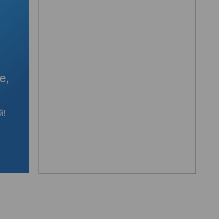
е,
й!