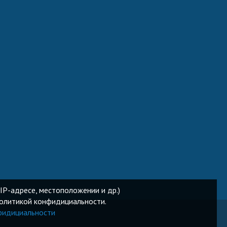
IP-адресе, местоположении и др.)
Политикой конфидициальности.
фидициальности