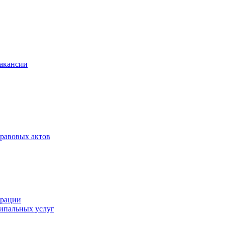
Вакансии
равовых актов
трации
ипальных услуг