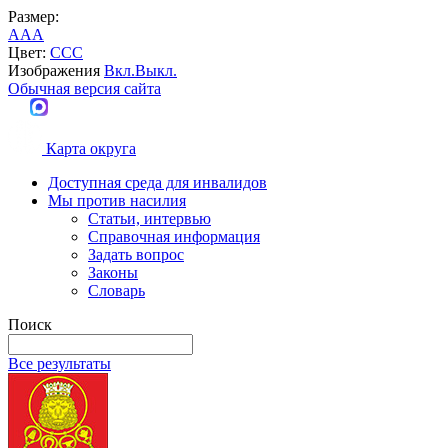
Размер:
A
A
A
Цвет:
C
C
C
Изображения
Вкл.
Выкл.
Обычная версия сайта
Карта округа
Доступная среда для инвалидов
Мы против насилия
Статьи, интервью
Справочная информация
Задать вопрос
Законы
Словарь
Поиск
Все результаты