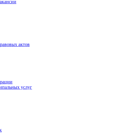
Вакансии
равовых актов
трации
ипальных услуг
к