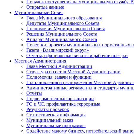
Порядок поступления на муниципальную службу, 
Открытые данные
Муниципальный Совет
Глава Муниципального образования
Депутаты Муниципального Совета
Полномочия Муниципального Совета
Решения Муниципального Совета
Аппарат Муниципального Совета
Повестки, проекты муниципальных нормативных п
Газета «Владимирский округ»
Отчеты, официальные визиты и рабочие поездки
Местная Администрация
Глава Местной Администрации
Структура и состав Местной Администрации
Полномочия, задачи и функции
Постановления и распоряжения Местной Админис
Административные регламенты и стандарты муниц
Отчеты
Подведомственные организации
ГО и ЧС, профилактика терроризма
Результаты проверок
Статистическая информация
Муниципальный заказ
Муниципальные программы
Содействие малому бизнесу, потребительский рыно