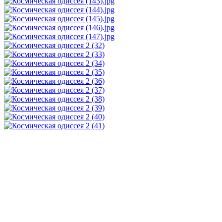
Не убран
мусор,
яма на
дороге,
не горит