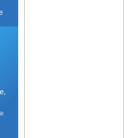
е
е,
й!