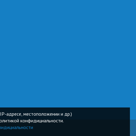
IP-адресе, местоположении и др.)
Политикой конфидициальности.
фидициальности