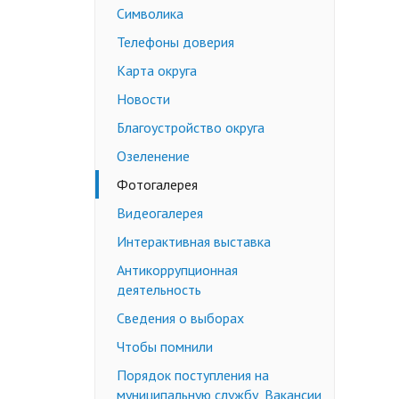
Символика
Недееспособные граждане
Телефоны доверия
Эмансипация
ичных слушаний
Снижение брачного возраста
Карта округа
Изменение имени и фамилии
Новости
несовершеннолетнему до 14 лет
Благоустройство округа
Формы заявлений
Озеленение
Действующее законодательство
Фотогалерея
Видеогалерея
Интерактивная выставка
Антикоррупционная
деятельность
Сведения о выборах
Чтобы помнили
Порядок поступления на
муниципальную службу, Вакансии