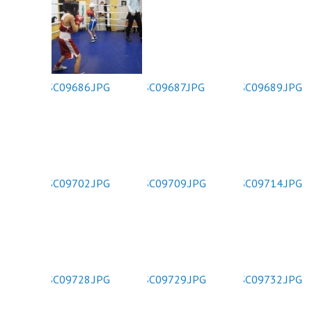
нормативных право
Новости
Газета «Владимирск
Благоустройство округа
Отчеты, официальн
Озеленение
рабочие поездки
Фотогалерея
Видеогалерея
Интерактивная выставка
Антикоррупционная деятельность
Сведения о выборах
Чтобы помнили
Порядок поступления на
муниципальную службу, Вакансии
Открытые данные