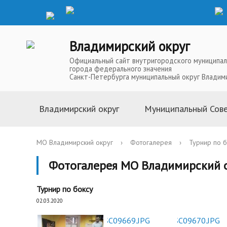
Владимирский округ
Официальный сайт внутригородского муниципал
города федерального значения
Санкт-Петербурга муниципальный округ Владим
Владимирский округ
Муниципальный Сов
Информация о муниципальной
Глава Муниципальн
МО Владимирский округ
›
Фотогалерея
›
Турнир по б
службе
Депутаты Муниципа
Фотогалерея МО Владимирский 
Устав
Полномочия Муниц
История
Совета
Турнир по боксу
Символика
Решения Муниципал
02.03.2020
Телефоны доверия
Аппарат Муниципал
Карта округа
Повестки, проекты