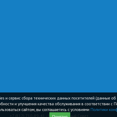
ies и сервис сбора технических данных посетителей (данные об 
бности и улучшения качества обслуживания в соответствии с 
ьзоваться сайтом, вы соглашаетесь с условиями
Политики кон
Санкт-Петербург, ул. Правды, д. 12
+7 (812) 710-89-41 - Муниципальный Cовет
Понятно