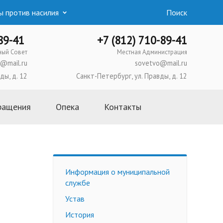
 против насилия
Поиск
-89-41
+7 (812) 710-89-41
ный Совет
Местная Администрация
@mail.ru
sovetvo@mail.ru
ды, д. 12
Санкт-Петербург, ул. Правды, д. 12
ращения
Опека
Контакты
Основная информация
Школа приемных родителей
Усыновление
Информация о муниципальной
Опека и попечительство
службе
Приемная семья
Устав
Трудоустройство
История
несовершеннолетних