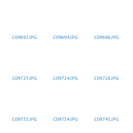
стандарты муниципальных услуг
вых актов
2019 год
Отчеты
ий округ»
Протоколы публ
Подведомственные организации
ые визиты и
ГО и ЧС, профилактика терроризма
Результаты проверок
Статистическая информация
Муниципальный заказ
Муниципальные программы
Содействие малому бизнесу,
потребительский рынок
Информация для мигрантов
Профилактика правонарушений