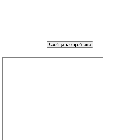
Не убран мусор, яма на дороге,
не горит фонарь?
Столкнулись с проблемой — сообщите о ней!
Сообщить о проблеме