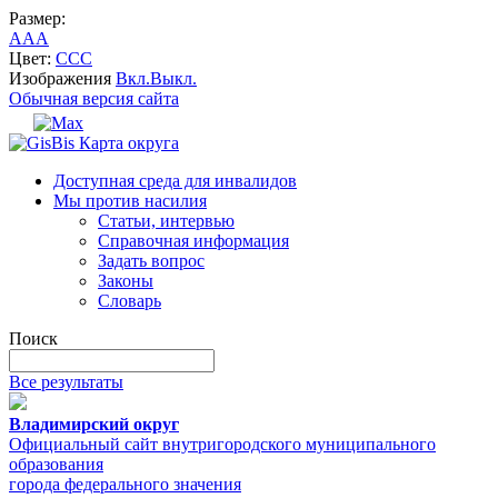
Размер:
A
A
A
Цвет:
C
C
C
Изображения
Вкл.
Выкл.
Обычная версия сайта
Карта округа
Доступная среда для инвалидов
Мы против насилия
Статьи, интервью
Справочная информация
Задать вопрос
Законы
Словарь
Поиск
Все результаты
Владимирский округ
Официальный сайт внутригородского муниципального
образования
города федерального значения