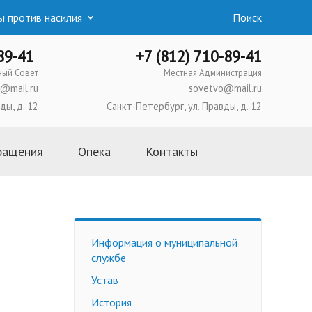
 против насилия
Поиск
-89-41
+7 (812) 710-89-41
ный Совет
Местная Администрация
@mail.ru
sovetvo@mail.ru
ды, д. 12
Санкт-Петербург, ул. Правды, д. 12
ращения
Опека
Контакты
Основная информация
Школа приемных родителей
Усыновление
Информация о муниципальной
Опека и попечительство
службе
Приемная семья
Устав
Трудоустройство
История
несовершеннолетних