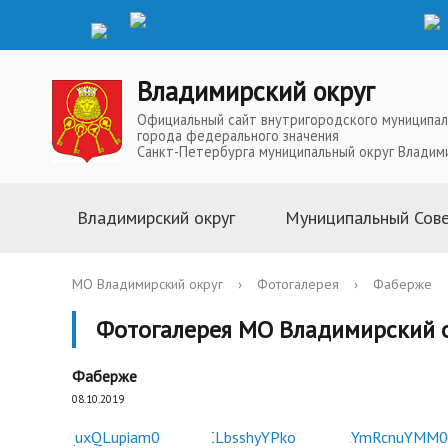
Владимирский округ
Официальный сайт внутригородского муниципал
города федерального значения
Санкт-Петербурга муниципальный округ Владим
Владимирский округ
Муниципальный Сов
Информация о муниципальной
Глава Муниципальн
МО Владимирский округ
›
Фотогалерея
›
Фаберже
службе
Депутаты Муниципа
Фотогалерея МО Владимирский 
Устав
Полномочия Муниц
История
Совета
Фаберже
Символика
Решения Муниципал
08.10.2019
Телефоны доверия
Аппарат Муниципал
Карта округа
Повестки, проекты