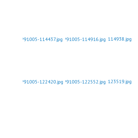
нормативных право
Новости
Газета «Владимирск
Благоустройство округа
Отчеты, официальн
Озеленение
рабочие поездки
Фотогалерея
Видеогалерея
Интерактивная выставка
Антикоррупционная деятельность
Сведения о выборах
Чтобы помнили
Порядок поступления на
муниципальную службу, Вакансии
Открытые данные