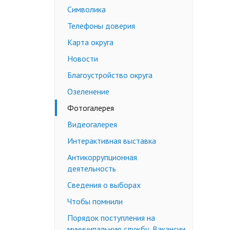
Символика
Недееспособные граждане
Телефоны доверия
Эмансипация
ичных слушаний
Снижение брачного возраста
Карта округа
Изменение имени и фамилии
Новости
несовершеннолетнему до 14 лет
Благоустройство округа
Формы заявлений
Озеленение
Действующее законодательство
Фотогалерея
Видеогалерея
Интерактивная выставка
Антикоррупционная
деятельность
Сведения о выборах
Чтобы помнили
Порядок поступления на
муниципальную службу, Вакансии