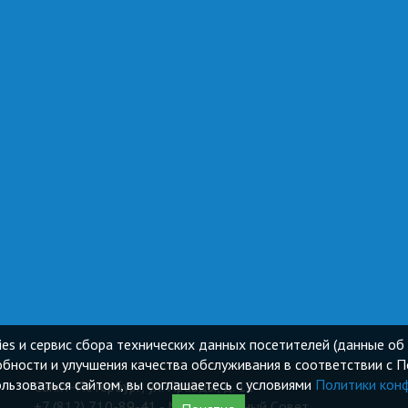
ies и сервис сбора технических данных посетителей (данные об 
бности и улучшения качества обслуживания в соответствии с 
ьзоваться сайтом, вы соглашаетесь с условиями
Политики кон
Санкт-Петербург, ул. Правды, д. 12
+7 (812) 710-89-41 - Муниципальный Cовет