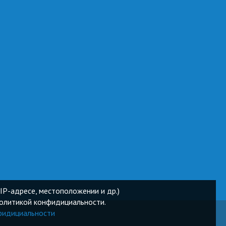
IP-адресе, местоположении и др.)
Политикой конфидициальности.
фидициальности