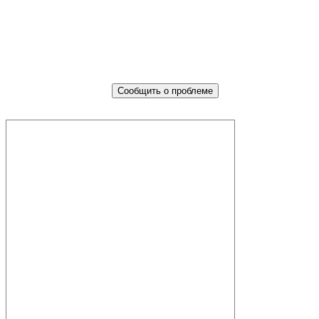
Не убран мусор, яма на дороге, не
горит фонарь?
Столкнулись с проблемой — сообщите о ней!
Сообщить о проблеме