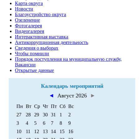
Карта округа
Новости
Благоустройство округа
Озеленение
Фотогалерея
Видеогалерея
Интерактивная выставка
Антикоррупционная деятельность
Сведения о выборах
Чтобы помнили
Порядок поступления на муниципальную службу,
Вакансии
Открытые данные
Календарь мероприятий
◄
Август 2026
►
Пн
Вт
Ср
Чт
Пт
Сб
Вс
27
28
29
30
31
1
2
3
4
5
6
7
8
9
10
11
12
13
14
15
16