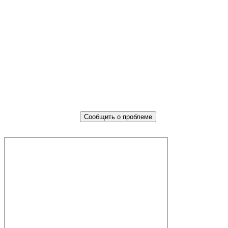
Не убран мусор, яма на дороге, не
горит фонарь?
Столкнулись с проблемой — сообщите о ней!
Сообщить о проблеме