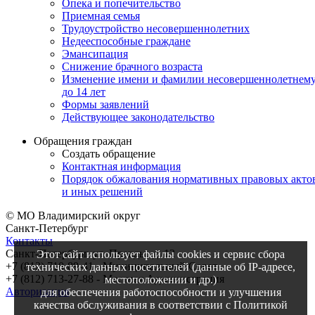
Опека и попечительство
Приемная семья
Трудоустройство несовершеннолетних
Недееспособные граждане
Эмансипация
Снижение брачного возраста
Изменение имени и фамилии несовершеннолетнем
до 14 лет
Формы заявлений
Действующее законодательство
Обращения граждан
Создать обращение
Контактная информация
Порядок обжалования нормативных правовых акто
и иных решений
© МО Владимирский округ
Санкт-Петербург
Контакты
Санкт-Петербург, ул. Правды, д. 12
Этот сайт использует файлы cookies и сервис сбора
+7 (812) 710-89-41 - Муниципальный Cовет
технических данных посетителей (данные об IP-адресе,
+7 (812) 713-27-88 - Местная Администрация
местоположении и др.)
Авторизация
для обеспечения работоспособности и улучшения
качества обслуживания в соответствии с Политикой