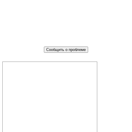
Не убран мусор, яма на дороге,
не горит фонарь?
Столкнулись с проблемой — сообщите о ней!
Сообщить о проблеме