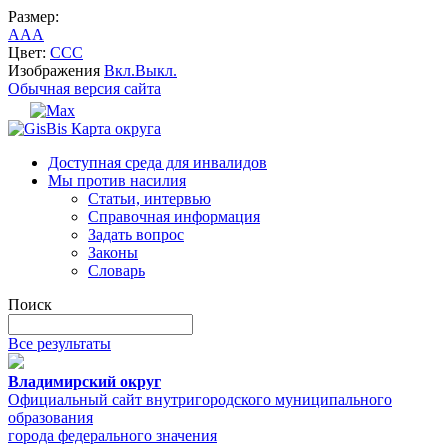
Размер:
A
A
A
Цвет:
C
C
C
Изображения
Вкл.
Выкл.
Обычная версия сайта
Карта округа
Доступная среда для инвалидов
Мы против насилия
Статьи, интервью
Справочная информация
Задать вопрос
Законы
Словарь
Поиск
Все результаты
Владимирский округ
Официальный сайт внутригородского муниципального
образования
города федерального значения