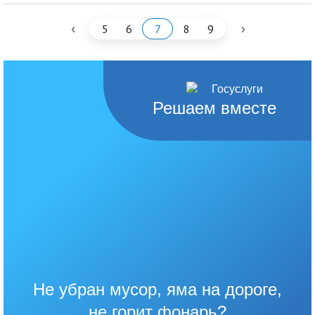
‹
›
5
6
7
8
9
Решаем вместе
Не убран мусор, яма на дороге,
не горит фонарь?