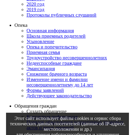
2020 год
2019 год
Протоколы публичных слушаний
Опека
Основная информация
Школа приемных родителей
Усыновление
Опека и попечительство
Приемная семья
Трудоустройство несовершеннолетних
Недееспособные граждане
Эмансипация
Снижение брачного возраста
Изменение имени и фамилии
несовершеннолетнему до 14 лет
Формы заявлений
Действующее законодательство
Обращения граждан
Создать обращение
Контактная информация
Этот сайт использует файлы cookies и сервис сбора
Порядок обжалования нормативных правовых
технических данных посетителей (данные об IP-адресе,
актов и иных решений
местоположении и др.)
для обеспечения работоспособности и улучшения