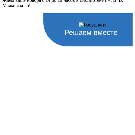
Ждем вас 9 ноября с 14 до 19 часов в библиотеке им. В. В.
Маяковского!
Решаем вместе
Не убран мусор, яма на дороге,
не горит фонарь?
Столкнулись с проблемой — сообщите о ней!