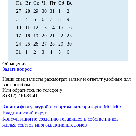
Пн
Вт
Ср
Чт
Пт
Сб
Вс
27
28
29
30
31
1
2
3
4
5
6
7
8
9
10
11
12
13
14
15
16
17
18
19
20
21
22
23
24
25
26
27
28
29
30
31
1
2
3
4
5
6
Обращения
Задать вопрос
Наши специалисты рассмотрят заявку и ответят удобным для
вас способом.
Или обратитесь по телефону
8 (812) 710-89-41
Занятия физкультурой и спортом на территории МО МО
Владимирский округ
Консультация по созданию товариществ собственников
жилья, советов многоквартирных домов