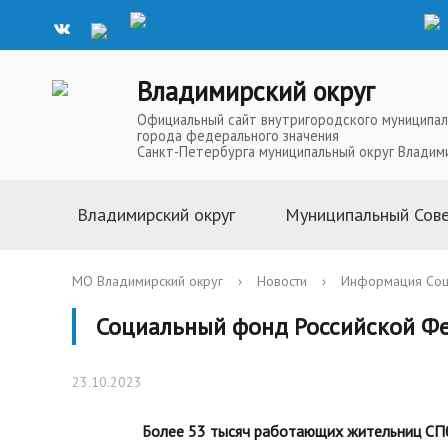
Владимирский округ
Официальный сайт внутригородского муниципал
города федерального значения
Санкт-Петербурга муниципальный округ Владим
Владимирский округ
Муниципальный Сов
Информация о муниципальной
Глава Муниципальн
МО Владимирский округ
›
Новости
›
Информация Соц
службе
Депутаты Муниципа
Социальный фонд Российской Ф
Устав
Полномочия Муниц
История
Совета
23.10.2023
Символика
Решения Муниципал
Телефоны доверия
Аппарат Муниципал
Более 53 тысяч работающих жительниц СПб
Карта округа
Повестки, проекты