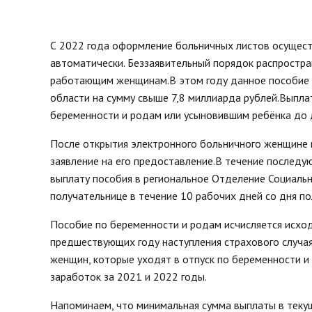
нормативных право
Новости
Газета «Владимирск
Благоустройство округа
С 2022 года оформление больничных листов осуществ
Отчеты, официальн
Озеленение
рабочие поездки
автоматически. Беззаявительный порядок распростра
Фотогалерея
работающим женщинам.В этом году данное пособие п
Видеогалерея
области на сумму свыше 7,8 миллиарда рублей.Выпл
Интерактивная выставка
беременности и родам или усыновившим ребёнка до 
Антикоррупционная деятельность
После открытия электронного больничного женщине
Сведения о выборах
заявление на его предоставление.В течение послед
Чтобы помнили
выплату пособия в региональное Отделение Социальн
Порядок поступления на
получательнице в течение 10 рабочих дней со дня п
муниципальную службу, Вакансии
Открытые данные
Пособие по беременности и родам исчисляется исходя
предшествующих году наступления страхового случая,
женщин, которые уходят в отпуск по беременности и 
заработок за 2021 и 2022 годы.
Напоминаем, что минимальная сумма выплаты в текуще