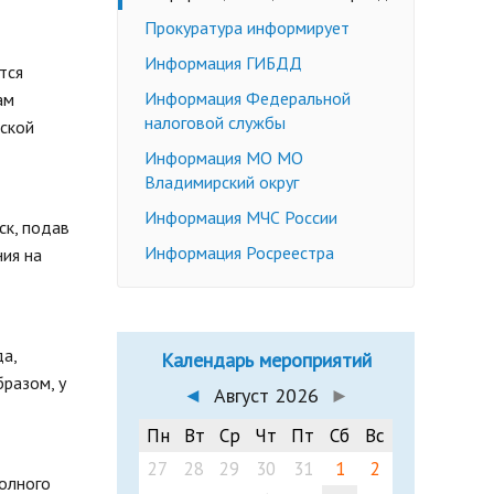
Недееспособные граждане
Прокуратура информирует
Эмансипация
ичных слушаний
Информация ГИБДД
тся
Снижение брачного возраста
Информация Федеральной
ам
Изменение имени и фамилии
налоговой службы
ской
несовершеннолетнему до 14 лет
Информация МО МО
Формы заявлений
Владимирский округ
Действующее законодательство
Информация МЧС России
ск, подав
Информация Росреестра
ия на
да,
Календарь мероприятий
бразом, у
◄
Август 2026
►
Пн
Вт
Ср
Чт
Пт
Сб
Вс
27
28
29
30
31
1
2
полного