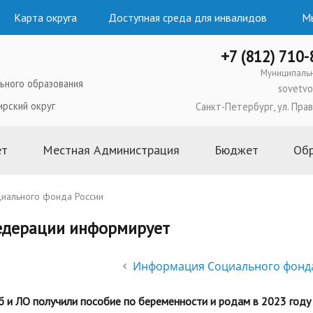
Карта округа
Доступная среда для инвалидов
Мы
+7 (812) 710
Муниципаль
ьного образования
sovetvo
ирский округ
Санкт-Петербург, ул. Прав
ет
Местная Администрация
Бюджет
Об
ого образования
Глава Местной Администрации
2026 год
иального фонда России
льного Совета
Структура и состав Местной
2025 год
едерации информирует
Администрации
ипального
2024 год
Полномочия, задачи и функции
2023 год
Информация Социального фонд
ьного Совета
Постановления и распоряжения
2022 год
Местной Администрации
ьного Совета
2021 год
 и ЛО получили пособие по беременности и родам в 2023 году
Административные регламенты и
 муниципальных
2020 год