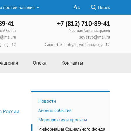
 против насилия
Поиск
-89-41
+7 (812) 710-89-41
ный Совет
Местная Администрация
@mail.ru
sovetvo@mail.ru
ды, д. 12
Санкт-Петербург, ул. Правды, д. 12
ращения
Опека
Контакты
Основная информация
Школа приемных родителей
Усыновление
Новости
Опека и попечительство
Анонсы событий
а России
Приемная семья
Мероприятия и проекты
Трудоустройство
несовершеннолетних
Информация Социального фонда