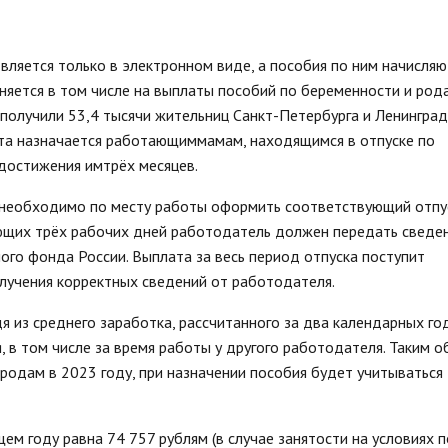
стандарты муниципальных услуг
вых актов
2019 год
Отчеты
ий округ»
Протоколы публ
Подведомственные организации
ляется только в электронном виде, а пособия по ним начисляю
ые визиты и
ГО и ЧС, профилактика терроризма
няется в том числе на выплаты пособий по беременности и род
олучили 53,4 тысячи жительниц Санкт-Петербурга и Ленинград
Результаты проверок
ата назначается работающиммамам, находящимся в отпуске по
Статистическая информация
достижения имтрёх месяцев.
Муниципальный заказ
Муниципальные программы
 необходимо по месту работы оформить соответствующий отпу
Содействие малому бизнесу,
ующих трёх рабочих дней работодатель должен передать сведен
потребительский рынок
ого фонда России. Выплата за весь период отпуска поступит
Информация для мигрантов
олучения корректных сведений от работодателя.
Профилактика правонарушений
 из среднего заработка, рассчитанного за два календарных го
 в том числе за время работы у другого работодателя. Таким о
родам в 2023 году, при назначении пособия будет учитываться
м году равна 74 757 рублям (в случае занятости на условиях 