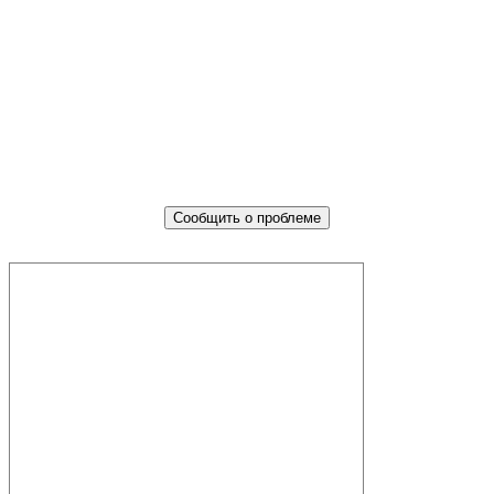
Не убран мусор, яма на дороге,
не горит фонарь?
Столкнулись с проблемой — сообщите о ней!
Сообщить о проблеме