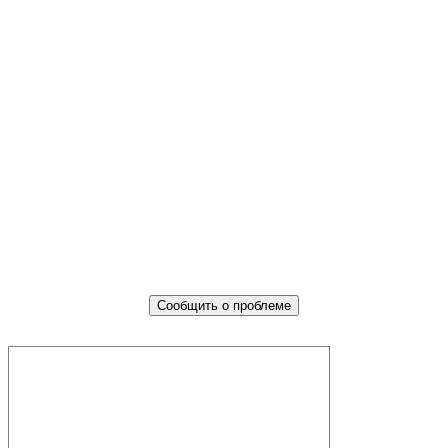
Не убран мусор, яма на дороге,
не горит фонарь?
Столкнулись с проблемой — сообщите о ней!
Сообщить о проблеме