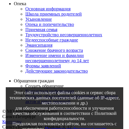
Опека
Основная информация
Школа приемных родителей
Усыновление
Опека и попечительство
Приемная семья
Трудоустройство несовершеннолетних
Недееспособные граждане
Эмансипация
Снижение брачного возраста
Изменение имени и фамилии
несовершеннолетнему до 14 лет
Формы заявлений
Действующее законодательство
Обращения граждан
Создать обращение
Контактная информация
Этот сайт использует файлы cookies и сервис сбора
Порядок обжалования нормативных правовых
технических данных посетителей (данные об IP-адресе,
актов и иных решений
местоположении и др.)
для обеспечения работоспособности и улучшения
© МО Владимирский округ
качества обслуживания в соответствии с Политикой
Санкт-Петербург
конфидициальности.
Контакты
Продолжлая пользоваться сайтом, вы соглашаетесь с
Санкт-Петербург, ул. Правды, д. 12
условиями
Политики конфидициальности