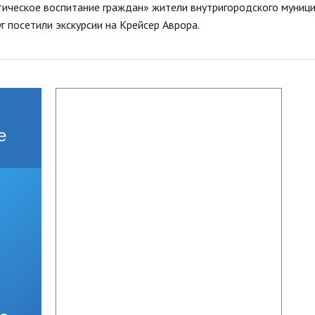
стандарты муниципальных услуг
ическое воспитание граждан» жители внутригородского муниц
вых актов
2019 год
Отчеты
 посетили экскурсии на Крейсер Аврора.
ий округ»
Протоколы публ
Подведомственные организации
ые визиты и
ГО и ЧС, профилактика терроризма
Результаты проверок
Статистическая информация
Муниципальный заказ
е
Муниципальные программы
Содействие малому бизнесу,
потребительский рынок
Информация для мигрантов
Профилактика правонарушений