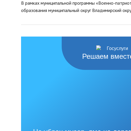
В рамках муниципальной программы «Военно-патриот
нормативных право
Новости
образования муниципальный округ Владимирский округ
Газета «Владимирск
Благоустройство округа
Отчеты, официальн
Озеленение
рабочие поездки
Фотогалерея
Видеогалерея
Интерактивная выставка
Антикоррупционная деятельность
Решаем вмест
Сведения о выборах
Чтобы помнили
Порядок поступления на
муниципальную службу, Вакансии
Открытые данные