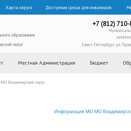
Карта округа
Доступная среда для инвалидов
Мы
+7 (812) 710
Муниципаль
ьного образования
sovetvo
ирский округ
Санкт-Петербург, ул. Прав
ет
Местная Администрация
Бюджет
Об
ого образования
Глава Местной Администрации
2026 год
МО Владимирский округ
льного Совета
Структура и состав Местной
2025 год
Администрации
ипального
2024 год
Полномочия, задачи и функции
2023 год
Информация МО МО Владимирск
ьного Совета
Постановления и распоряжения
2022 год
Местной Администрации
ьного Совета
2021 год
Административные регламенты и
 муниципальных
2020 год