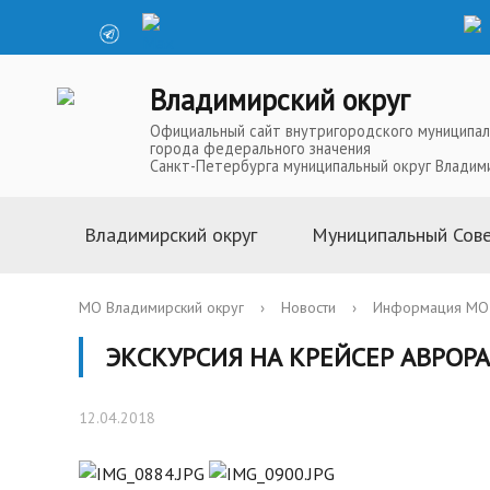
Владимирский округ
Официальный сайт внутригородского муниципал
города федерального значения
Санкт-Петербурга муниципальный округ Владим
Владимирский округ
Муниципальный Сов
Информация о муниципальной
Глава Муниципальн
МО Владимирский округ
›
Новости
›
Информация МО 
службе
Депутаты Муниципа
ЭКСКУРСИЯ НА КРЕЙСЕР АВРОРА
Устав
Полномочия Муниц
История
Совета
12.04.2018
Символика
Решения Муниципал
Телефоны доверия
Аппарат Муниципал
Карта округа
Повестки, проекты