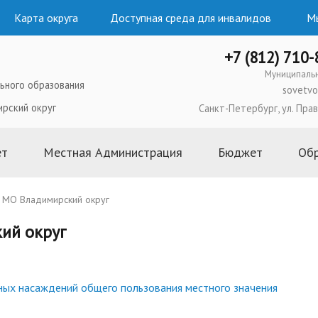
Карта округа
Доступная среда для инвалидов
Мы
+7 (812) 710
Муниципаль
ьного образования
sovetvo
ирский округ
Санкт-Петербург, ул. Прав
ет
Местная Администрация
Бюджет
Об
ого образования
Глава Местной Администрации
2026 год
МО Владимирский округ
льного Совета
Структура и состав Местной
2025 год
ий округ
Администрации
ипального
2024 год
Полномочия, задачи и функции
2023 год
ьного Совета
Постановления и распоряжения
2022 год
Местной Администрации
ных насаждений общего пользования местного значения
ьного Совета
2021 год
Административные регламенты и
 муниципальных
2020 год