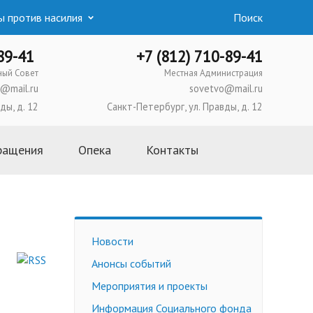
 против насилия
Поиск
-89-41
+7 (812) 710-89-41
ный Совет
Местная Администрация
@mail.ru
sovetvo@mail.ru
ды, д. 12
Санкт-Петербург, ул. Правды, д. 12
ращения
Опека
Контакты
Основная информация
Школа приемных родителей
Усыновление
Новости
Опека и попечительство
Анонсы событий
Приемная семья
Мероприятия и проекты
Трудоустройство
несовершеннолетних
Информация Социального фонда