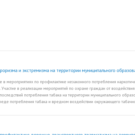
роризма и экстремизма на территории муниципального образов
е в мероприятиях по профилактике незаконного потребления наркотич
. Участие в реализации мероприятий по охране граждан от воздействия
оследствий потребления табака на территории муниципального образо
еде потребления табака и вредном воздействии окружающего табачн
о профилактике дорожно-транспортного травматизма на террит