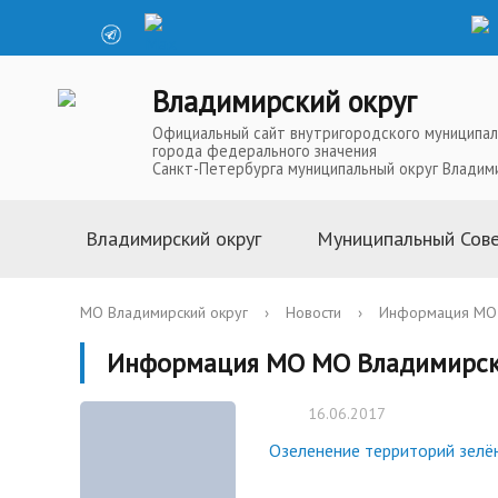
Владимирский округ
Официальный сайт внутригородского муниципал
города федерального значения
Санкт-Петербурга муниципальный округ Владим
Владимирский округ
Муниципальный Сов
Информация о муниципальной
Глава Муниципальн
МО Владимирский округ
›
Новости
›
Информация МО 
службе
Депутаты Муниципа
Информация МО МО Владимирск
Устав
Полномочия Муниц
История
Совета
16.06.2017
Символика
Решения Муниципал
Озеленение территорий зелё
Телефоны доверия
Аппарат Муниципал
Карта округа
Повестки, проекты