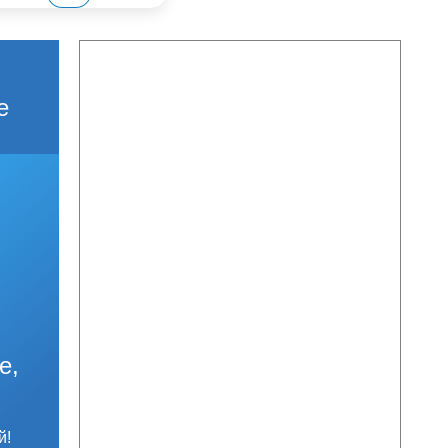
е
е,
й!