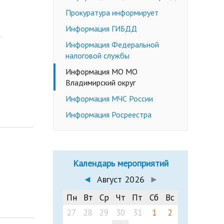
Недееспособные граждане
Прокуратура информирует
Эмансипация
ичных слушаний
Информация ГИБДД
Снижение брачного возраста
Информация Федеральной
Изменение имени и фамилии
налоговой службы
несовершеннолетнему до 14 лет
Информация МО МО
Формы заявлений
Владимирский округ
Действующее законодательство
Информация МЧС России
Информация Росреестра
Календарь мероприятий
◄
Август 2026
►
Пн
Вт
Ср
Чт
Пт
Сб
Вс
27
28
29
30
31
1
2