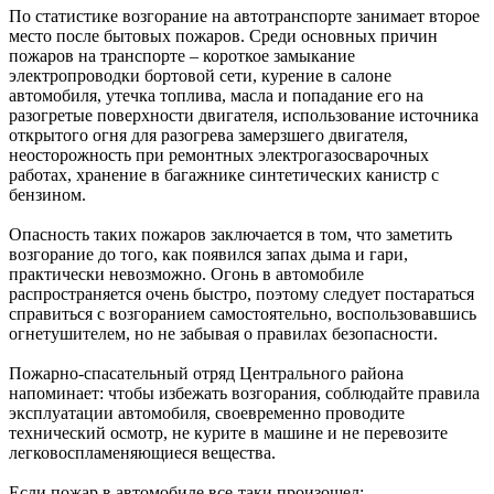
По статистике возгорание на автотранспорте занимает второе
место после бытовых пожаров. Среди основных причин
пожаров на транспорте – короткое замыкание
электропроводки бортовой сети, курение в салоне
автомобиля, утечка топлива, масла и попадание его на
разогретые поверхности двигателя, использование источника
открытого огня для разогрева замерзшего двигателя,
неосторожность при ремонтных электрогазосварочных
работах, хранение в багажнике синтетических канистр с
бензином.
Опасность таких пожаров заключается в том, что заметить
возгорание до того, как появился запах дыма и гари,
практически невозможно. Огонь в автомобиле
распространяется очень быстро, поэтому следует постараться
справиться с возгоранием самостоятельно, воспользовавшись
огнетушителем, но не забывая о правилах безопасности.
Пожарно-спасательный отряд Центрального района
напоминает: чтобы избежать возгорания, соблюдайте правила
эксплуатации автомобиля, своевременно проводите
технический осмотр, не курите в машине и не перевозите
легковоспламеняющиеся вещества.
Если пожар в автомобиле все-таки произошел: