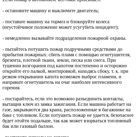
- остановите машину и выключите двигатель;
- поставьте машину на тормоз и блокируйте колеса
(неустойчивое положение может усугубить инцидент);
- немедленно вызывайте подразделения пожарной охраны.
- пытайтесь потушить пожар подручными средствами до
прибытия пожарных: сбить пламя с помощью огнетушителя,
брезента, плотной ткани, земли, песка или снега. При
тушении возгорания под капотом постепенно и осторожно
откройте его палкой, монтировкой, находясь сбоку, т. к. при
резком открывании капота возможен выброс пламени, и
направьте огнетушитель на очаг наиболее интенсивного
горения.
- постарайтесь, если это возможно разъединить контакты,
вытащив ключ из замка зажигания. Если машина работает на
газе, закрываются два крана, расположенные в багажнике на
баке с топливом. Если потушить пожар не удается, безопаснее
будет отойти подальше, так как может взорваться топливный
бак или газовый баллон.