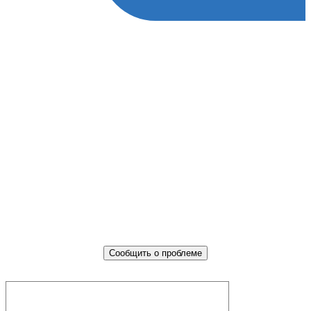
Не убран мусор, яма на дороге,
не горит фонарь?
Столкнулись с проблемой — сообщите о ней!
Сообщить о проблеме