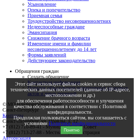
Усыновление
Опека и попечительство
Приемная семья
Трудоустройство несовершеннолетних
Недееспособные граждане
Эмансипация
Снижение брачного возраста
Изменение имени и фамилии
несовершеннолетнему до 14 лет
Формы заявлений
Действующее законодательство
Обращения граждан
Создать обращение
Контактная информация
Этот сайт использует файлы cookies и сервис сбора
Порядок обжалования нормативных правовых
технических данных посетителей (данные об IP-адресе,
актов и иных решений
местоположении и др.)
для обеспечения работоспособности и улучшения
© МО Владимирский округ
качества обслуживания в соответствии с Политикой
Санкт-Петербург
конфидициальности.
Контакты
Продолжлая пользоваться сайтом, вы соглашаетесь с
Санкт-Петербург, ул. Правды, д. 12
условиями
Политики конфидициальности
+7 (812) 710-89-41 - Муниципальный Cовет
Понятно
+7 (812) 713-27-88 - Местная Администрация
Авторизация