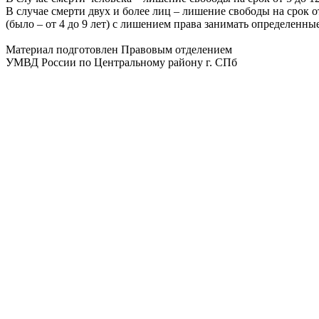
В случае смерти двух и более лиц – лишение свободы на срок от
(было – от 4 до 9 лет) с лишением права занимать определенны
Материал подготовлен Правовым отделением
УМВД России по Центральному району г. СПб
Не убран
мусор,
яма на
дороге,
не горит
фонарь?
Столкнулись
с
проблемой —
сообщите о