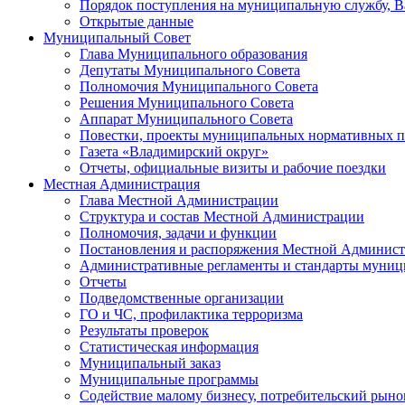
Порядок поступления на муниципальную службу, 
Открытые данные
Муниципальный Совет
Глава Муниципального образования
Депутаты Муниципального Совета
Полномочия Муниципального Совета
Решения Муниципального Совета
Аппарат Муниципального Совета
Повестки, проекты муниципальных нормативных п
Газета «Владимирский округ»
Отчеты, официальные визиты и рабочие поездки
Местная Администрация
Глава Местной Администрации
Структура и состав Местной Администрации
Полномочия, задачи и функции
Постановления и распоряжения Местной Админис
Административные регламенты и стандарты муниц
Отчеты
Подведомственные организации
ГО и ЧС, профилактика терроризма
Результаты проверок
Статистическая информация
Муниципальный заказ
Муниципальные программы
Содействие малому бизнесу, потребительский рыно