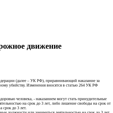
рожное движение
дерации (далее – УК РФ), приравнивающий наказание за
ному убийству. Изменения вносятся в статью 264 УК РФ
доровью человека, - наказанием могут стать принудительные
ятельностью на срок до 3 лет, либо лишение свободы на срок от
 срок до 3 лет.
нные должности или заниматься деятельностью на срок до 3 лет.