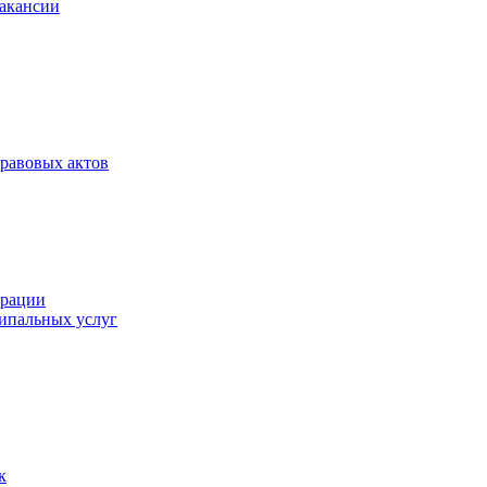
Вакансии
равовых актов
трации
ипальных услуг
к