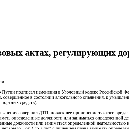
вовых актах, регулирующих до
ии.
 Путин подписал изменения в Уголовный кодекс Российской Фе
, совершенное в состоянии алкогольного опьянения, к умышлен
портных средств).
опьянения совершил ДТП, повлекшее причинение тяжкого вреда з
анимать определенные должности или заниматься определенной де
еленные должности или заниматься определенной деятельностью на
 лет (было – от 2 до 7 лет) с лишением права занимать определе