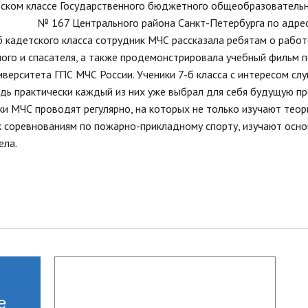
стандарты муниципальных услуг
тском классе Государственного бюджетного общеобразователь
вых актов
2019 год
Отчеты
 № 167 Центрального района Санкт-Петербурга по адресу
ий округ»
Протоколы публ
кадетского класса сотрудник МЧС рассказала ребятам о работ
Подведомственные организации
ые визиты и
ого и спасателя, а также продемонстрировала учебный фильм 
ГО и ЧС, профилактика терроризма
ерситета ГПС МЧС России. Ученики 7-б класса с интересом сл
Результаты проверок
едь практически каждый из них уже выбрал для себя будущую п
Статистическая информация
ки МЧС проводят регулярно, на которых не только изучают теор
Муниципальный заказ
 к соревнованиям по пожарно-прикладному спорту, изучают осн
Муниципальные программы
ела.
Содействие малому бизнесу,
потребительский рынок
Информация для мигрантов
Профилактика правонарушений
е