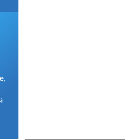
е,
й!