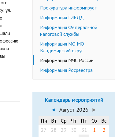
ного
Недееспособные граждане
Прокуратура информирует
: ул.
Эмансипация
ичных слушаний
Информация ГИБДД
е
Снижение брачного возраста
по
Информация Федеральной
Изменение имени и фамилии
ушали
налоговой службы
несовершеннолетнему до 14 лет
рофессию
Информация МО МО
Формы заявлений
ию и
Владимирский округ
Действующее законодательство
овы
Информация МЧС России
Информация Росреестра
Календарь мероприятий
◄
Август 2026
►
Пн
Вт
Ср
Чт
Пт
Сб
Вс
27
28
29
30
31
1
2