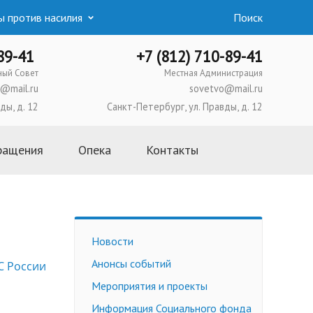
 против насилия
Поиск
-89-41
+7 (812) 710-89-41
ный Совет
Местная Администрация
@mail.ru
sovetvo@mail.ru
ды, д. 12
Санкт-Петербург, ул. Правды, д. 12
ращения
Опека
Контакты
Основная информация
Школа приемных родителей
Усыновление
Новости
Опека и попечительство
Анонсы событий
 России
Приемная семья
Мероприятия и проекты
Трудоустройство
несовершеннолетних
Информация Социального фонда