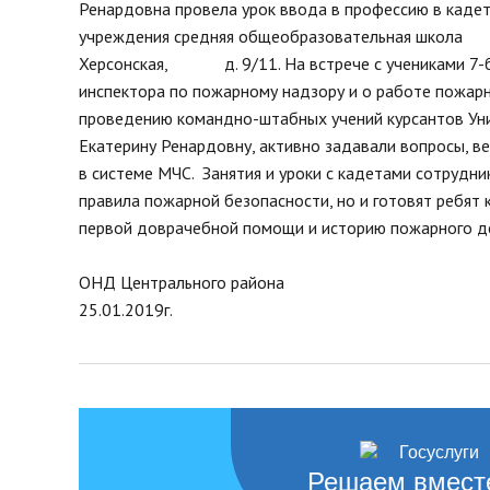
Ренардовна провела урок ввода в профессию в каде
нормативных право
Новости
учреждения средняя общеобразовательная школа
Газета «Владимирск
Благоустройство округа
Херсонская, д. 9/11. На встрече с учениками 7-б 
Отчеты, официальн
Озеленение
инспектора по пожарному надзору и о работе пожарн
рабочие поездки
Фотогалерея
проведению командно-штабных учений курсантов Унив
Видеогалерея
Екатерину Ренардовну, активно задавали вопросы, в
в системе МЧС. Занятия и уроки с кадетами сотрудни
Интерактивная выставка
правила пожарной безопасности, но и готовят ребят
Антикоррупционная деятельность
первой доврачебной помощи и историю пожарного д
Сведения о выборах
Чтобы помнили
ОНД Центрального района
Порядок поступления на
25.01.2019г.
муниципальную службу, Вакансии
Открытые данные
Решаем вмест