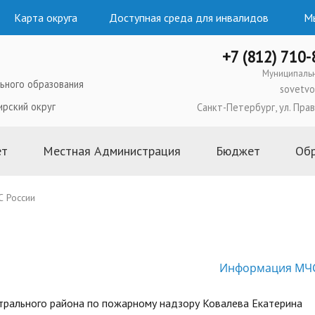
Карта округа
Доступная среда для инвалидов
Мы
+7 (812) 710
Муниципаль
ьного образования
sovetvo
ирский округ
Санкт-Петербург, ул. Прав
ет
Местная Администрация
Бюджет
Об
ого образования
Глава Местной Администрации
2026 год
 России
льного Совета
Структура и состав Местной
2025 год
Администрации
ипального
2024 год
Полномочия, задачи и функции
2023 год
Информация МЧС
ьного Совета
Постановления и распоряжения
2022 год
Местной Администрации
ьного Совета
2021 год
нтрального района по пожарному надзору Ковалева Екатерина
Административные регламенты и
 муниципальных
2020 год