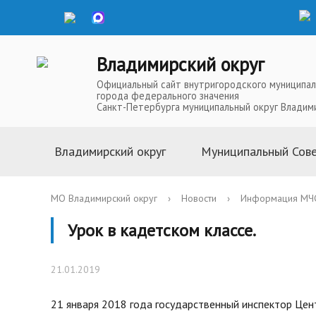
Владимирский округ
Официальный сайт внутригородского муниципал
города федерального значения
Санкт-Петербурга муниципальный округ Владим
Владимирский округ
Муниципальный Сов
Информация о муниципальной
Глава Муниципальн
МО Владимирский округ
›
Новости
›
Информация МЧС
службе
Депутаты Муниципа
Урок в кадетском классе.
Устав
Полномочия Муниц
История
Совета
21.01.2019
Символика
Решения Муниципал
Телефоны доверия
Аппарат Муниципал
21 января 2018 года государственный инспектор Це
Карта округа
Повестки, проекты