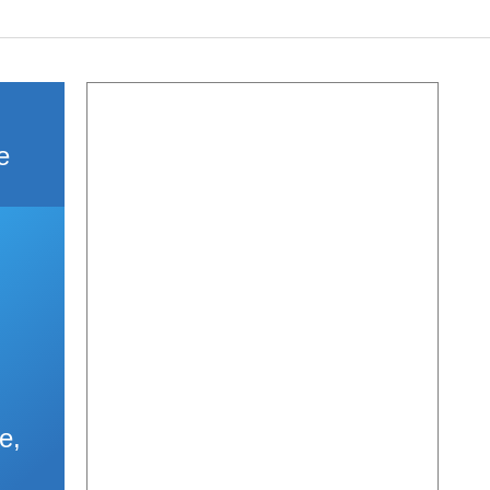
стандарты муниципальных услуг
вых актов
2019 год
Отчеты
ий округ»
Протоколы публ
Подведомственные организации
ые визиты и
ГО и ЧС, профилактика терроризма
Результаты проверок
е
Статистическая информация
Муниципальный заказ
Муниципальные программы
Содействие малому бизнесу,
потребительский рынок
Информация для мигрантов
Профилактика правонарушений
е,