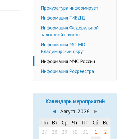
Недееспособные граждане
Прокуратура информирует
Эмансипация
ичных слушаний
Информация ГИБДД
Снижение брачного возраста
Информация Федеральной
Изменение имени и фамилии
налоговой службы
несовершеннолетнему до 14 лет
Информация МО МО
Формы заявлений
Владимирский округ
Действующее законодательство
Информация МЧС России
Информация Росреестра
Календарь мероприятий
◄
Август 2026
►
Пн
Вт
Ср
Чт
Пт
Сб
Вс
27
28
29
30
31
1
2