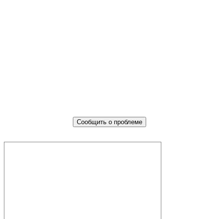
Не убран мусор, яма на дороге,
не горит фонарь?
Столкнулись с проблемой — сообщите о ней!
Сообщить о проблеме