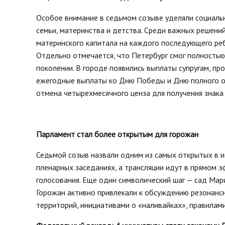
Особое внимание в седьмом созыве уделяли социальн
семьи, материнства и детства. Среди важных решени
материнского капитала на каждого последующего реб
Отдельно отмечается, что Петербург смог полностью
поколении. В городе появились выплаты супругам, п
ежегодные выплаты ко Дню Победы и Дню полного о
отмена четырехмесячного ценза для получения знак
Парламент стал более открытым для горожан
Седьмой созыв назвали одним из самых открытых в и
пленарных заседаниях, а трансляции идут в прямом э
голосования. Еще один символический шаг — сад Мар
Горожан активно привлекали к обсуждению резонансн
территорий, инициативами о «наливайках», правилам