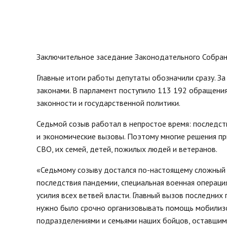
нормативных право
Новости
Газета «Владимирск
Благоустройство округа
Отчеты, официальн
Озеленение
рабочие поездки
Фотогалерея
Заключительное заседание Законодательного Собрани
Видеогалерея
Главные итоги работы депутаты обозначили сразу. За
Интерактивная выставка
законами. В парламент поступило 113 192 обращения
Антикоррупционная деятельность
законности и государственной политики.
Сведения о выборах
Чтобы помнили
Седьмой созыв работал в непростое время: последств
и экономические вызовы. Поэтому многие решения пр
Порядок поступления на
муниципальную службу, Вакансии
СВО, их семей, детей, пожилых людей и ветеранов.
Открытые данные
«Седьмому созыву достался по-настоящему сложный 
последствия пандемии, специальная военная операци
усилия всех ветвей власти. Главный вызов последних 
нужно было срочно организовывать помощь мобилиз
подразделениями и семьями наших бойцов, оставшим