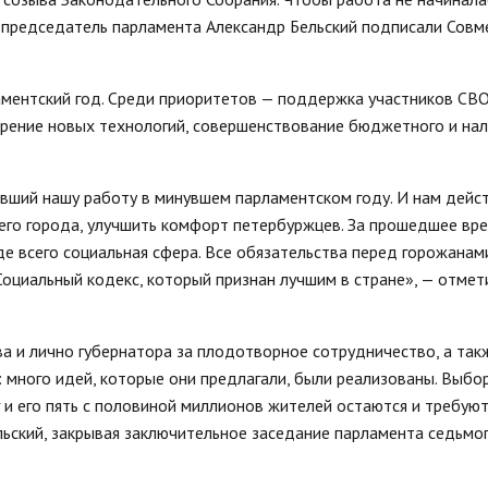
 и председатель парламента Александр Бельский подписали Сов
ментский год. Среди приоритетов — поддержка участников СВО
рение новых технологий, совершенствование бюджетного и нал
вший нашу работу в минувшем парламентском году. И нам дейс
его города, улучшить комфорт петербуржцев. За прошедшее вр
де всего социальная сфера. Все обязательства перед горожанам
оциальный кодекс, который признан лучшим в стране», — отмет
ва и лично губернатора за плодотворное сотрудничество, а так
: много идей, которые они предлагали, были реализованы. Выбо
 и его пять с половиной миллионов жителей остаются и требую
льский, закрывая заключительное заседание парламента седьмог