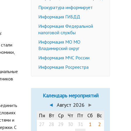
Недееспособные граждане
Прокуратура информирует
Эмансипация
ичных слушаний
Информация ГИБДД
Снижение брачного возраста
Информация Федеральной
Изменение имени и фамилии
налоговой службы
.
несовершеннолетнему до 14 лет
Информация МО МО
Формы заявлений
 стали
Владимирский округ
номики,
Действующее законодательство
Информация МЧС России
Информация Росреестра
оциальные
тников
Календарь мероприятий
◄
Август 2026
►
ъединить
условиях
Пн
Вт
Ср
Чт
Пт
Сб
Вс
стями и
27
28
29
30
31
1
2
ержки. С