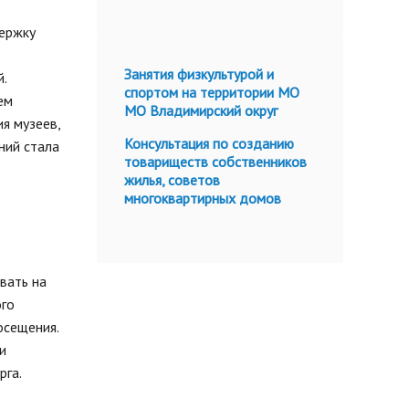
держку
Занятия физкультурой и
.
спортом на территории МО
ем
МО Владимирский округ
я музеев,
Консультация по созданию
ний стала
товариществ собственников
жилья, советов
многоквартирных домов
вать на
ого
осещения.
и
рга.