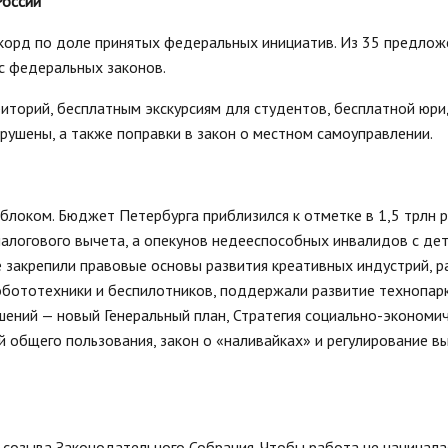
России
корд по доле принятых федеральных инициатив. Из 35 предлож
ус федеральных законов.
иторий, бесплатным экскурсиям для студентов, бесплатной юр
рушены, а также поправки в закон о местном самоуправлении.
блоком. Бюджет Петербурга приблизился к отметке в 1,5 трлн р
алогового вычета, а опекунов недееспособных инвалидов с де
е закрепили правовые основы развития креативных индустрий, 
робототехники и беспилотников, поддержали развитие технопар
шений — новый Генеральный план, Стратегия социально-экономи
 общего пользования, закон о «наливайках» и регулирование в
созыва Законодательного Собрания. Чтобы работа не начинала