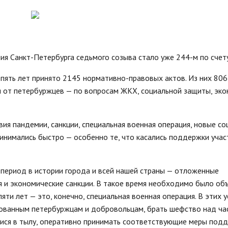
стандарты муниципальных услуг
вых актов
2019 год
Отчеты
ий округ»
Протоколы публ
Подведомственные организации
ые визиты и
ГО и ЧС, профилактика терроризма
я Санкт-Петербурга седьмого созыва стало уже 244-м по счету
Результаты проверок
Статистическая информация
 пять лет принято 2145 нормативно-правовых актов. Из них 806
Муниципальный заказ
 от петербуржцев — по вопросам ЖКХ, социальной защиты, эко
Муниципальные программы
Содействие малому бизнесу,
ия пандемии, санкции, специальная военная операция, новые с
потребительский рынок
инимались быстро — особенно те, что касались поддержки учас
Информация для мигрантов
Профилактика правонарушений
период в истории города и всей нашей страны — отложенные
я и экономические санкции. В такое время необходимо было об
пяти лет — это, конечно, специальная военная операция. В этих 
ованным петербуржцам и добровольцам, брать шефство над ча
ися в тылу, оперативно принимать соответствующие меры подд