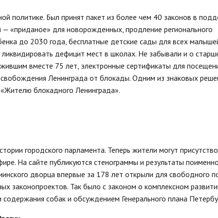
ой политике. Был принят пакет из более чем 40 законов в под
й — «приданое» для новорожденных, продление регионального
енка до 2030 года, бесплатные детские сады для всех малышей
 ликвидировать дефицит мест в школах. Не забывали и о старш
рожившим вместе 75 лет, электронные сертификаты для посещени
свобождения Ленинграда от блокады. Одним из знаковых реше
а «Жителю блокадного Ленинграда».
стории городского парламента. Теперь жители могут присутство
фире. На сайте публикуются стенограммы и результаты поименн
иинского дворца впервые за 178 лет открыли для свободного п
ых законопроектов. Так было с законом о комплексном развити
и содержания собак и обсуждением Генерального плана Петербу