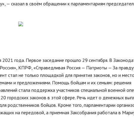
ту», — сказал в своём обращении к парламентариям председател
 2021 года. Первое заседание прошло 29 сентября. В Законод
Россия», КПРФ, «Справедливая Россия — Патриоты — За правду
нт стал не только площадкой для принятия законов, но и место
емами и предложениями. Помощь бойцам и их семьям: решения
равлений стала поддержка участников специальной военной опе
е 20 городских законов в этой сфере. Речь идет о денежных вып
ля родственников бойцов. Кроме того, парламентарии организ
ужащих на передовой, а приемная Заксобрания работала в Мари