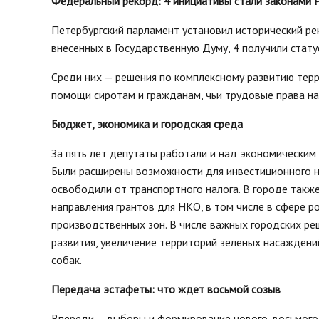
Федеральный рекорд: 4 инициативы стали законами 
Петербургский парламент установил исторический ре
внесенных в Государственную Думу, 4 получили стат
Среди них — решения по комплексному развитию терр
помощи сиротам и гражданам, чьи трудовые права на
Бюджет, экономика и городская среда
За пять лет депутаты работали и над экономическим 
Были расширены возможности для инвестиционного н
освободили от транспортного налога. В городе такж
направления грантов для НКО, в том числе в сфере 
производственных зон. В числе важных городских ре
развития, увеличение территорий зеленых насаждений
собак.
Передача эстафеты: что ждет восьмой созыв
Впереди — выборы и формирование нового, восьмого 