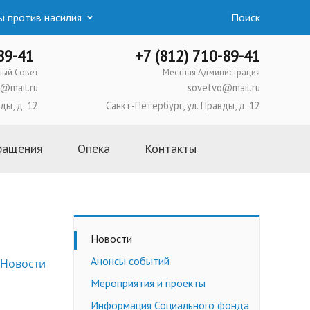
 против насилия
Поиск
-89-41
+7 (812) 710-89-41
ный Совет
Местная Администрация
@mail.ru
sovetvo@mail.ru
ды, д. 12
Санкт-Петербург, ул. Правды, д. 12
ращения
Опека
Контакты
Основная информация
Школа приемных родителей
Усыновление
Новости
Опека и попечительство
Анонсы событий
Новости
Приемная семья
Мероприятия и проекты
Трудоустройство
несовершеннолетних
Информация Социального фонда