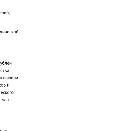
ений,
идической
ублей.
тства
расширили
ков и
ческого
ыгула
сь с