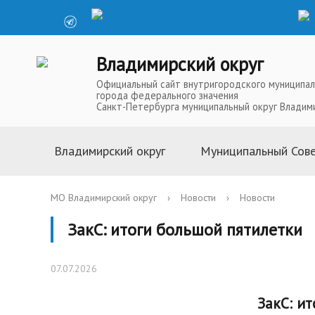
Владимирский округ
Официальный сайт внутригородского муниципал
города федерального значения
Санкт-Петербурга муниципальный округ Владим
Владимирский округ
Муниципальный Сов
Информация о муниципальной
Глава Муниципальн
МО Владимирский округ
›
Новости
›
Новости
службе
Депутаты Муниципа
ЗакС: итоги большой пятилетки
Устав
Полномочия Муниц
История
Совета
07.07.2026
Символика
Решения Муниципал
Телефоны доверия
Аппарат Муниципал
ЗакС: и
Карта округа
Повестки, проекты