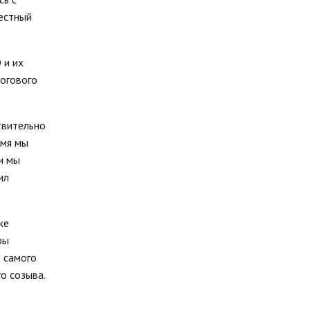
местный
 и их
огового
твительно
емя мы
и мы
ил
же
ры
т самого
о созыва.