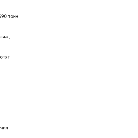
690 тонн
овь»,
хотят
учил