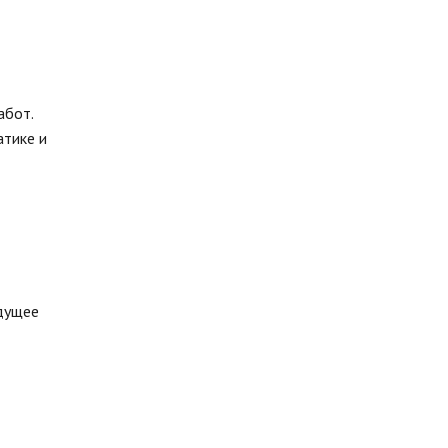
абот.
атике и
удущее