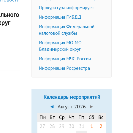
Недееспособные граждане
Прокуратура информирует
льного
Эмансипация
ичных слушаний
Информация ГИБДД
круг
Снижение брачного возраста
Информация Федеральной
Изменение имени и фамилии
налоговой службы
несовершеннолетнему до 14 лет
Информация МО МО
Формы заявлений
Владимирский округ
Действующее законодательство
Информация МЧС России
Информация Росреестра
Календарь мероприятий
◄
Август 2026
►
Пн
Вт
Ср
Чт
Пт
Сб
Вс
27
28
29
30
31
1
2