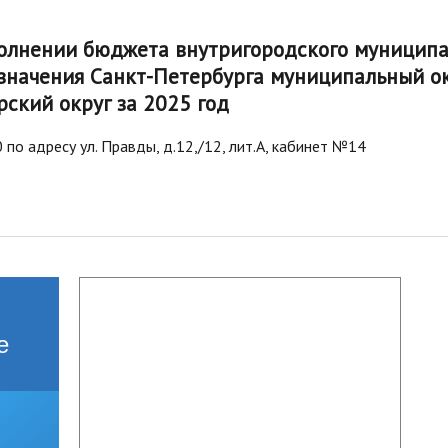
стандарты муниципальных услуг
вых актов
2019 год
Отчеты
ий округ»
полнении бюджета внутригородского муниципа
Протоколы публ
Подведомственные организации
ые визиты и
значения Санкт-Петербурга муниципальный о
ГО и ЧС, профилактика терроризма
ский округ за 2025 год
Результаты проверок
Статистическая информация
по адресу ул. Правды, д.12,/12, лит.А, кабинет №14
Муниципальный заказ
Муниципальные программы
Содействие малому бизнесу,
потребительский рынок
Информация для мигрантов
Профилактика правонарушений
е