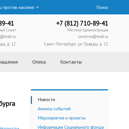
 против насилия
Поиск
-89-41
+7 (812) 710-89-41
ный Совет
Местная Администрация
@mail.ru
sovetvo@mail.ru
ды, д. 12
Санкт-Петербург, ул. Правды, д. 12
ращения
Опека
Контакты
Основная информация
Школа приемных родителей
Усыновление
Новости
бурга
Опека и попечительство
Анонсы событий
Приемная семья
Мероприятия и проекты
Трудоустройство
несовершеннолетних
Информация Социального фонда
Новости