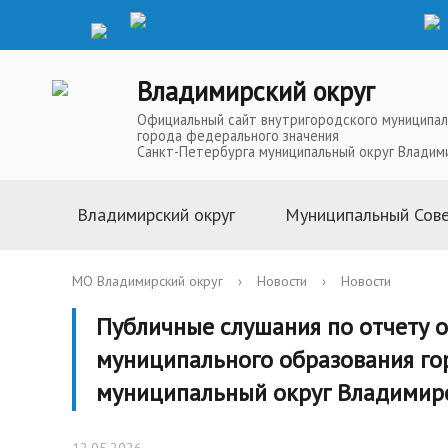
Владимирский округ
Официальный сайт внутригородского муниципал
города федерального значения
Санкт-Петербурга муниципальный округ Владим
Владимирский округ
Муниципальный Сов
Информация о муниципальной
Глава Муниципальн
МО Владимирский округ
›
Новости
›
Новости
службе
Депутаты Муниципа
Публичные слушания по отчету 
Устав
Полномочия Муниц
муниципального образования го
История
Совета
Символика
Решения Муниципал
муниципальный округ Владимирс
Телефоны доверия
Аппарат Муниципал
Карта округа
Повестки, проекты