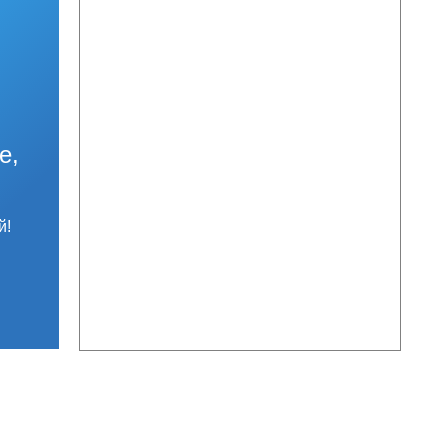
е,
й!