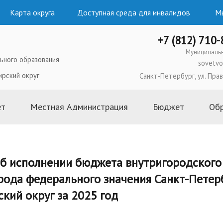
Карта округа
Доступная среда для инвалидов
Мы
+7 (812) 710
Муниципаль
ьного образования
sovetvo
ирский округ
Санкт-Петербург, ул. Прав
ет
Местная Администрация
Бюджет
Об
ого образования
Глава Местной Администрации
2026 год
льного Совета
Структура и состав Местной
2025 год
об исполнении бюджета внутригородского
Администрации
ипального
2024 год
рода федерального значения Санкт-Петер
Полномочия, задачи и функции
2023 год
ьного Совета
Постановления и распоряжения
кий округ за 2025 год
2022 год
Местной Администрации
ьного Совета
2021 год
Административные регламенты и
 муниципальных
2020 год