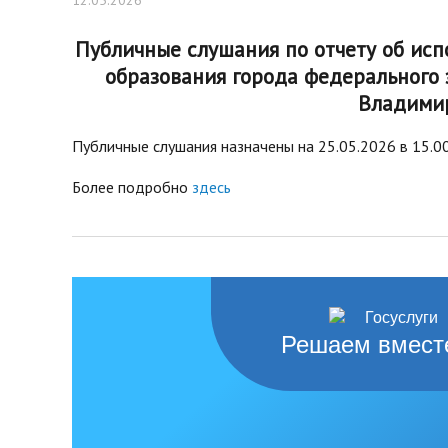
12.05.2026
нормативных право
Новости
Газета «Владимирск
Публичные слушания по отчету об ис
Благоустройство округа
Отчеты, официальн
образования города федерального 
Озеленение
рабочие поездки
Владимир
Фотогалерея
Видеогалерея
Публичные слушания назначены на 25.05.2026 в 15.00 
Интерактивная выставка
Более подробно
Антикоррупционная деятельность
здесь
Сведения о выборах
Чтобы помнили
Порядок поступления на
муниципальную службу, Вакансии
Открытые данные
Решаем вмест