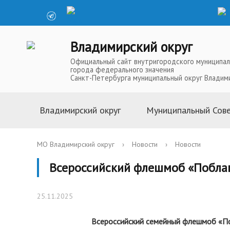
Владимирский округ
Официальный сайт внутригородского муниципал
города федерального значения
Санкт-Петербурга муниципальный округ Владим
Владимирский округ
Муниципальный Сов
Информация о муниципальной
Глава Муниципальн
МО Владимирский округ
›
Новости
›
Новости
службе
Депутаты Муниципа
Всероссийский флешмоб «Побла
Устав
Полномочия Муниц
История
Совета
25.11.2025
Символика
Решения Муниципал
Телефоны доверия
Аппарат Муниципал
Всероссийский семейный флешмоб «П
Карта округа
Повестки, проекты