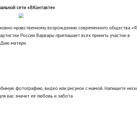
стандарты муниципальных услуг
вых актов
иальной сети «ВКонтакте»
2019 год
Отчеты
ий округ»
Протоколы публ
Подведомственные организации
ые визиты и
ГО и ЧС, профилактика терроризма
ховно-нравственному возрождению современного общества «
ртистки России Варвары приглашает всех принять участие в
Результаты проверок
о Дню матери
Статистическая информация
Муниципальный заказ
Муниципальные программы
Содействие малому бизнесу,
потребительский рынок
Информация для мигрантов
юбимую фотографию, видео или рисунок с мамой. Напишите неск
Профилактика правонарушений
ля вас значит её любовь и забота