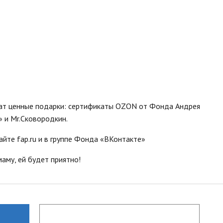
чат ценные подарки: cертификаты OZON от Фонда Андрея
 и Mr.Сковородкин.
йте fap.ru и в группе Фонда «ВКонтакте»
аму, ей будет приятно!