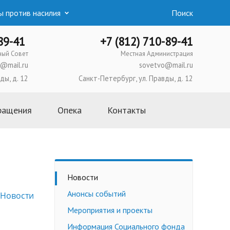
 против насилия
Поиск
-89-41
+7 (812) 710-89-41
ный Совет
Местная Администрация
@mail.ru
sovetvo@mail.ru
ды, д. 12
Санкт-Петербург, ул. Правды, д. 12
ращения
Опека
Контакты
Основная информация
Школа приемных родителей
Усыновление
Новости
Опека и попечительство
Анонсы событий
Новости
Приемная семья
Мероприятия и проекты
Трудоустройство
несовершеннолетних
Информация Социального фонда