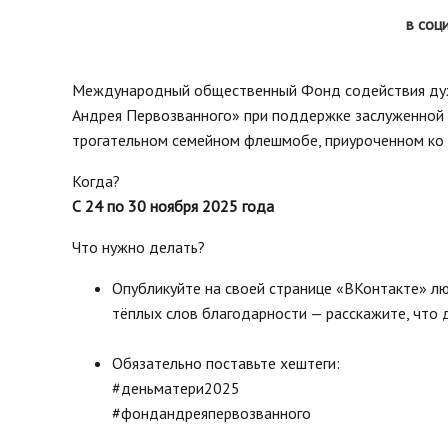
нормативных право
Новости
в соц
Газета «Владимирск
Благоустройство округа
Отчеты, официальн
Озеленение
рабочие поездки
Международный общественный Фонд содействия ду
Фотогалерея
Андрея Первозванного» при поддержке заслуженной а
Видеогалерея
трогательном семейном флешмобе, приуроченном к
Интерактивная выставка
Когда?
Антикоррупционная деятельность
С 24 по 30 ноября 2025 года
Сведения о выборах
Чтобы помнили
Что нужно делать?
Порядок поступления на
Опубликуйте на своей странице «ВКонтакте» л
муниципальную службу, Вакансии
тёплых слов благодарности — расскажите, что д
Открытые данные
Обязательно поставьте хештеги:
#деньматери2025
#фондандреяпервозванного