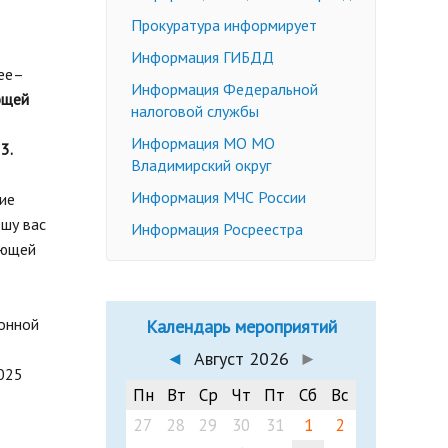
Недееспособные граждане
Прокуратура информирует
Эмансипация
ичных слушаний
Информация ГИБДД
ее–
Снижение брачного возраста
Информация Федеральной
ющей
Изменение имени и фамилии
налоговой службы
несовершеннолетнему до 14 лет
Информация МО МО
3.
Формы заявлений
Владимирский округ
Действующее законодательство
Информация МЧС России
ие
ошу вас
Информация Росреестра
ающей
ионной
Календарь мероприятий
◄
Август 2026
►
025
Пн
Вт
Ср
Чт
Пт
Сб
Вс
27
28
29
30
31
1
2