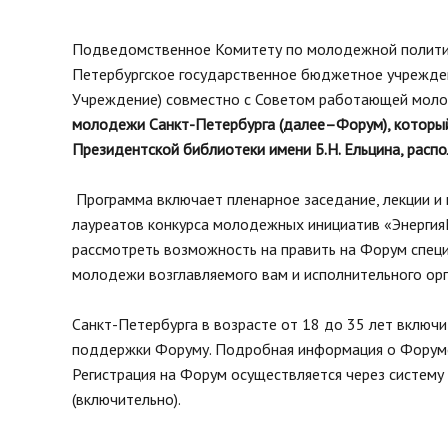
нормативных право
Новости
Газета «Владимирск
Благоустройство округа
Подведомственное Комитету по молодежной политик
Отчеты, официальн
Петербургское государственное бюджетное учрежд
Озеленение
рабочие поездки
Учреждение) совместно с Советом работающей мол
Фотогалерея
молодежи Санкт-Петербурга (далее–Форум), который 
Видеогалерея
Президентской библиотеки имени Б.Н. Ельцина, распо
Интерактивная выставка
Антикоррупционная деятельность
Программа включает пленарное заседание, лекции и 
Сведения о выборах
лауреатов конкурса молодежных инициатив «Энергия
Чтобы помнили
рассмотреть возможность на править на Форум спец
Порядок поступления на
молодежи возглавляемого вам и исполнительного орг
муниципальную службу, Вакансии
Открытые данные
Санкт-Петербурга в возрасте от 18 до 35 лет включ
поддержки Форуму. Подробная информация о Форум
Регистрация на Форум осуществляется через систем
(включительно).