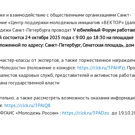
стандарты муниципальных услуг
вых актов
2019 год
Отчеты
ий округ»
е и взаимодействию с общественными организациями Санкт-
Протоколы публ
Подведомственные организации
ые визиты и
ение «Центр поддержки молодежных инициатив «ВЕКТОР» (дал
ГО и ЧС, профилактика терроризма
одежи Санкт-Петербурга проводят
V юбилейный Форум работа
Результаты проверок
состоится 24 октября 2025 года с 9:00 до 18:30 на площадке
Статистическая информация
ложенной по адресу: Санкт-Петербург, Сенатская площадь, дом 
Муниципальный заказ
мастер-классы от экспертов, а также торжественное награжден
Муниципальные программы
Молодости» (положение о конкурсе:
https://clck.ru/3PAHfz)
. Пр
Содействие малому бизнесу,
потребительский рынок
иалистов кадровых служб, представителей и активистов работ
ана государственной власти
Информация для мигрантов
Профилактика правонарушений
ительно, а также рассмотреть возможность оказания информац
е:
https://clck.ru/3PAJQ8
.
у ФГАИС «Молодежь России» :
https://clck.ru/3PADzu
до 19.10.2