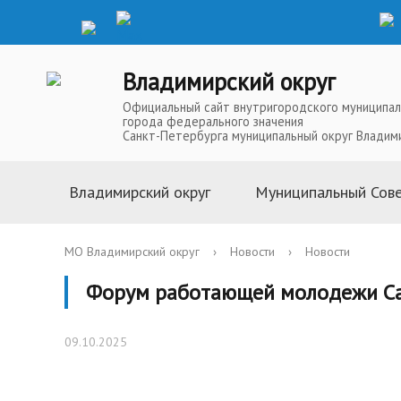
Владимирский округ
Официальный сайт внутригородского муниципал
города федерального значения
Санкт-Петербурга муниципальный округ Владим
Владимирский округ
Муниципальный Сов
Информация о муниципальной
Глава Муниципальн
МО Владимирский округ
›
Новости
›
Новости
службе
Депутаты Муниципа
Форум работающей молодежи Са
Устав
Полномочия Муниц
История
Совета
09.10.2025
Символика
Решения Муниципал
Телефоны доверия
Аппарат Муниципал
Карта округа
Повестки, проекты