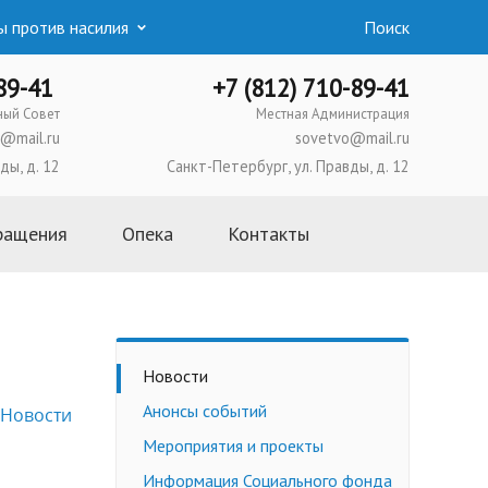
 против насилия
Поиск
-89-41
+7 (812) 710-89-41
ный Совет
Местная Администрация
@mail.ru
sovetvo@mail.ru
ды, д. 12
Санкт-Петербург, ул. Правды, д. 12
ращения
Опека
Контакты
Основная информация
Школа приемных родителей
Усыновление
Новости
Опека и попечительство
Анонсы событий
Новости
Приемная семья
Мероприятия и проекты
Трудоустройство
несовершеннолетних
Информация Социального фонда