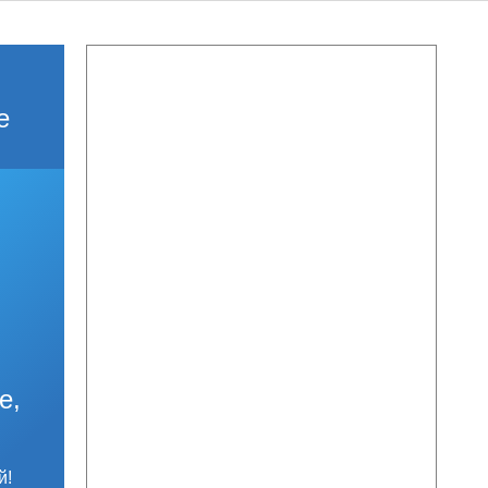
е
е,
й!