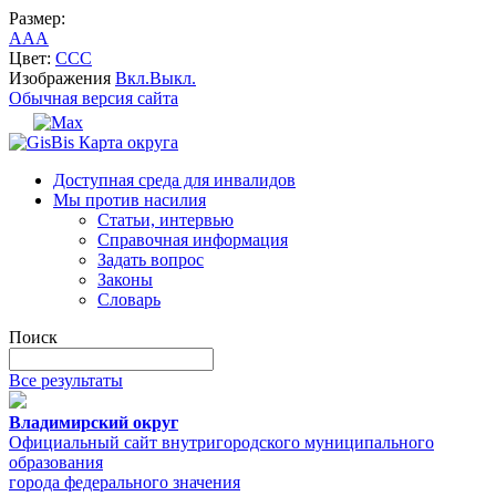
Размер:
A
A
A
Цвет:
C
C
C
Изображения
Вкл.
Выкл.
Обычная версия сайта
Карта округа
Доступная среда для инвалидов
Мы против насилия
Статьи, интервью
Справочная информация
Задать вопрос
Законы
Словарь
Поиск
Все результаты
Владимирский округ
Официальный сайт внутригородского муниципального
образования
города федерального значения