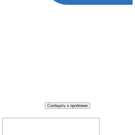
Не убран мусор, яма на дороге,
не горит фонарь?
Столкнулись с проблемой — сообщите о ней!
Сообщить о проблеме