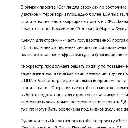
нормативных право
Новости
В рамках проекта «Земля для стройки» по состоянию 
Газета «Владимирск
Благоустройство округа
участков и территорий площадью более 109 тыс. га,
Отчеты, официальн
строительства многоквартирных домов и ИЖС. Данна
Озеленение
рабочие поездки
Правительства Российской Федерации Марата Хуснул
Фотогалерея
Видеогалерея
«Земля для стройки» - часть государственной прог
Интерактивная выставка
НСПД включено в перечень инициатив социально-эко
Антикоррупционная деятельность
целью обновления инфраструктуры и формирования к
Сведения о выборах
«Росреестр продолжает решать задачу по повышению
Чтобы помнили
зарекомендовала себя как действенный инструмент в
Порядок поступления на
с ППК «Роскадастр» и региональными органами власт
муниципальную службу, Вакансии
строительства. Оперативные штабы на местах ежеме
Открытые данные
выбрать подходящие для строительства жилья земли 
многоквартирных домов возможно использовать 5,8 ты
тыс. га) могут быть вовлечены под индивидуальное ж
Руководитель Оперативного штаба по проекту «Земля
Юлов отметил: «В Санкт-Петербурге выявлено 95 