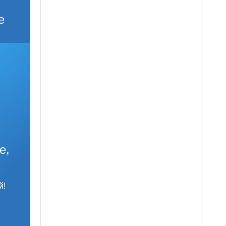
е
е,
й!