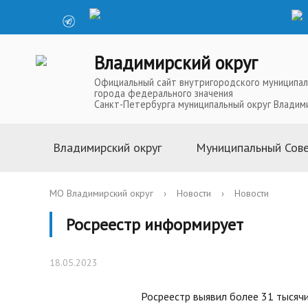
Владимирский округ
Официальный сайт внутригородского муниципал
города федерального значения
Санкт-Петербурга муниципальный округ Владим
Владимирский округ
Муниципальный Сов
Информация о муниципальной
Глава Муниципальн
МО Владимирский округ
›
Новости
›
Новости
службе
Депутаты Муниципа
Росреестр информирует
Устав
Полномочия Муниц
История
Совета
18.05.2023
Символика
Решения Муниципал
Телефоны доверия
Аппарат Муниципал
Росреестр выявил более 31 тысяч
Карта округа
Повестки, проекты