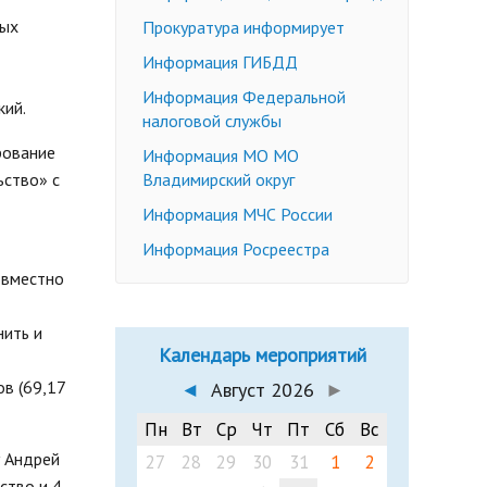
Недееспособные граждане
ных
Прокуратура информирует
Эмансипация
ичных слушаний
Информация ГИБДД
Снижение брачного возраста
Информация Федеральной
кий.
Изменение имени и фамилии
налоговой службы
несовершеннолетнему до 14 лет
рование
Информация МО МО
Формы заявлений
ьство» с
Владимирский округ
Действующее законодательство
Информация МЧС России
Информация Росреестра
овместно
нить и
Календарь мероприятий
ов (69,17
◄
Август 2026
►
Пн
Вт
Ср
Чт
Пт
Сб
Вс
у Андрей
27
28
29
30
31
1
2
ство и 4