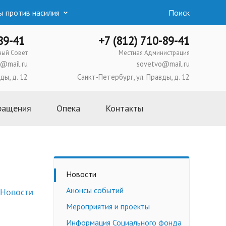
 против насилия
Поиск
-89-41
+7 (812) 710-89-41
ный Совет
Местная Администрация
@mail.ru
sovetvo@mail.ru
ды, д. 12
Санкт-Петербург, ул. Правды, д. 12
ращения
Опека
Контакты
Основная информация
Школа приемных родителей
Усыновление
Новости
Опека и попечительство
Анонсы событий
Новости
Приемная семья
Мероприятия и проекты
Трудоустройство
несовершеннолетних
Информация Социального фонда