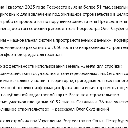
стандарты муниципальных услуг
вых актов
на I квартал 2023 года Росреестр выявил более 31 тыс. земель
2019 год
Отчеты
ий округ»
 пригодных для вовлечения под жилищное строительство в целях
Протоколы публ
Подведомственные организации
ые визиты и
я работа проводится по поручению заместителя Председателя
ГО и ЧС, профилактика терроризма
лина, об этом сообщил руководитель Росреестра Олег Скуфинс
Результаты проверок
раммы «Национальная система пространственных данных». Форми
Статистическая информация
номического развития до 2030 года по направлению «Строител
Муниципальный заказ
омфортной среды для граждан.
Муниципальные программы
Содействие малому бизнесу,
 эффективности использования земель. «Земля для стройки»
потребительский рынок
заимодействия государства и заинтересованных лиц. Сегодня с
Информация для мигрантов
и мы выявляем участки и территории, пригодные для жилищного
Профилактика правонарушений
сячно обновляют информацию. Граждане и инвесторы могут оце
на публичной кадастровой карте. Всего под строительство
с. участков площадью 40,52 тыс. га. Остальные 26 тыс. участк
илищное строительство», – рассказал Олег Скуфинский.
 для стройки» при Управлении Росреестра по Санкт-Петербург
земельных участков под индивидуальное жилищное строитель