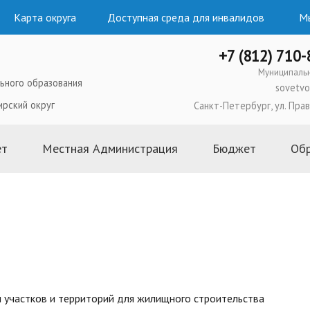
Карта округа
Доступная среда для инвалидов
Мы
+7 (812) 710
Муниципаль
ьного образования
sovetvo
ирский округ
Санкт-Петербург, ул. Прав
ет
Местная Администрация
Бюджет
Об
ого образования
Глава Местной Администрации
2026 год
льного Совета
Структура и состав Местной
2025 год
Администрации
ипального
2024 год
Полномочия, задачи и функции
2023 год
ьного Совета
Постановления и распоряжения
2022 год
Местной Администрации
ьного Совета
2021 год
и участков и территорий для жилищного строительства
Административные регламенты и
 муниципальных
2020 год