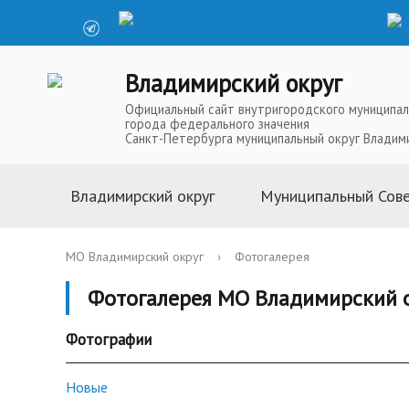
Владимирский округ
Официальный сайт внутригородского муниципал
города федерального значения
Санкт-Петербурга муниципальный округ Владим
Владимирский округ
Муниципальный Сов
Информация о муниципальной
Глава Муниципальн
МО Владимирский округ
›
Фотогалерея
службе
Депутаты Муниципа
Фотогалерея МО Владимирский 
Устав
Полномочия Муниц
История
Совета
Фотографии
Символика
Решения Муниципал
Телефоны доверия
Аппарат Муниципал
Новые
Карта округа
Повестки, проекты