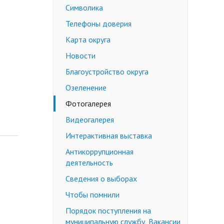
Символика
Недееспособные граждане
Телефоны доверия
Эмансипация
ичных слушаний
Снижение брачного возраста
Карта округа
Изменение имени и фамилии
Новости
несовершеннолетнему до 14 лет
Благоустройство округа
Формы заявлений
Озеленение
Действующее законодательство
Фотогалерея
Видеогалерея
Интерактивная выставка
Антикоррупционная
деятельность
Сведения о выборах
Чтобы помнили
Порядок поступления на
муниципальную службу, Вакансии