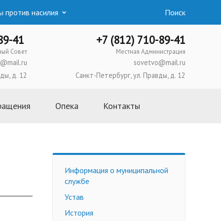
 против насилия
Поиск
-89-41
+7 (812) 710-89-41
ный Совет
Местная Администрация
@mail.ru
sovetvo@mail.ru
ды, д. 12
Санкт-Петербург, ул. Правды, д. 12
ращения
Опека
Контакты
Основная информация
Школа приемных родителей
Усыновление
Информация о муниципальной
Опека и попечительство
службе
Приемная семья
Устав
Трудоустройство
История
несовершеннолетних