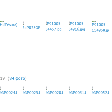
стандарты муниципальных услуг
вых актов
2019 год
Отчеты
ий округ»
Протоколы публ
Подведомственные организации
ые визиты и
ГО и ЧС, профилактика терроризма
Результаты проверок
Статистическая информация
Муниципальный заказ
Муниципальные программы
Содействие малому бизнесу,
потребительский рынок
Информация для мигрантов
Профилактика правонарушений
019
(
84 фото
)