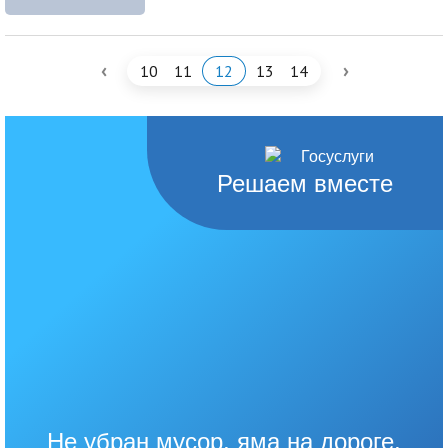
‹
›
10
11
12
13
14
Решаем вместе
Не убран мусор, яма на дороге,