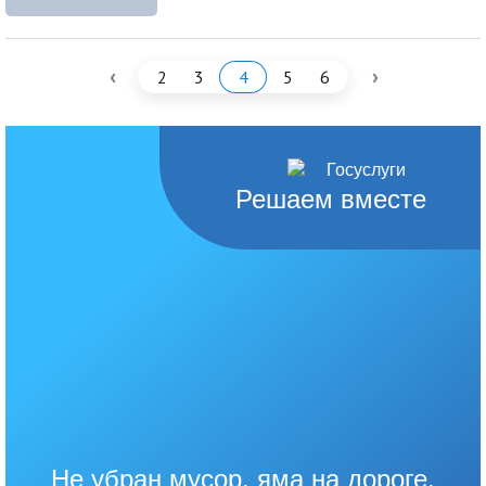
‹
›
2
3
4
5
6
Решаем вместе
Не убран мусор, яма на дороге,