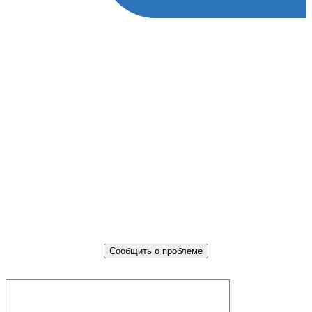
Не убран мусор, яма на дороге,
не горит фонарь?
Столкнулись с проблемой — сообщите о ней!
Сообщить о проблеме