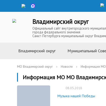
Владимирский округ
Официальный сайт внутригородского муниципал
города федерального значения
Санкт-Петербурга муниципальный округ Владим
Владимирский округ
Муниципальный Сов
Информация о муниципальной
Глава Муниципальн
МО Владимирский округ
›
Новости
›
Информация МО 
службе
Депутаты Муниципа
Информация МО МО Владимирск
Устав
Полномочия Муниц
История
Совета
08.05.2018
Символика
Решения Муниципал
Музыка нашей Победы
Телефоны доверия
Аппарат Муниципал
Карта округа
Повестки, проекты