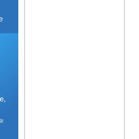
е
е,
й!