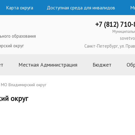
Карта округа
Доступная среда для инвалидов
Мы
+7 (812) 710
Муниципаль
ьного образования
sovetvo
ирский округ
Санкт-Петербург, ул. Прав
ет
Местная Администрация
Бюджет
Об
ого образования
Глава Местной Администрации
2026 год
МО Владимирский округ
льного Совета
Структура и состав Местной
2025 год
ий округ
Администрации
ипального
2024 год
Полномочия, задачи и функции
2023 год
ьного Совета
Постановления и распоряжения
2022 год
Местной Администрации
ьного Совета
2021 год
Административные регламенты и
 муниципальных
2020 год