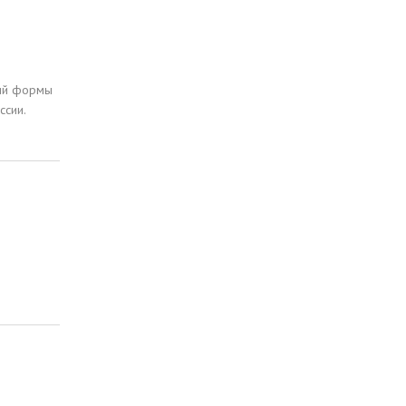
ций формы
ссии.