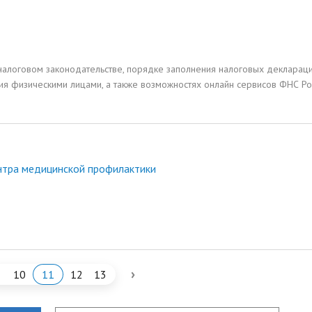
алоговом законодательстве, порядке заполнения налоговых деклара
я физическими лицами, а также возможностях онлайн сервисов ФНС Ро
ентра медицинской профилактики
›
10
11
12
13