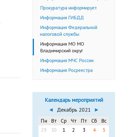
Недееспособные граждане
Прокуратура информирует
Эмансипация
ичных слушаний
Информация ГИБДД
Снижение брачного возраста
Информация Федеральной
Изменение имени и фамилии
налоговой службы
несовершеннолетнему до 14 лет
Информация МО МО
Формы заявлений
Владимирский округ
Действующее законодательство
Информация МЧС России
Информация Росреестра
Календарь мероприятий
◄
Декабрь 2021
►
Пн
Вт
Ср
Чт
Пт
Сб
Вс
29
30
1
2
3
4
5