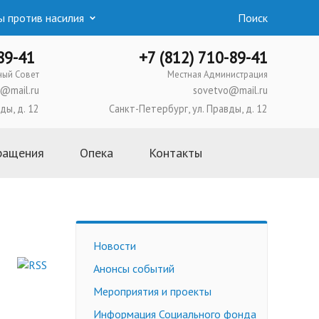
 против насилия
Поиск
-89-41
+7 (812) 710-89-41
ный Совет
Местная Администрация
@mail.ru
sovetvo@mail.ru
ды, д. 12
Санкт-Петербург, ул. Правды, д. 12
ращения
Опека
Контакты
Основная информация
Школа приемных родителей
Усыновление
Новости
Опека и попечительство
Анонсы событий
Приемная семья
Мероприятия и проекты
Трудоустройство
несовершеннолетних
Информация Социального фонда