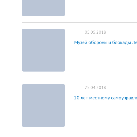
нормативных право
Новости
Газета «Владимирск
Благоустройство округа
Отчеты, официальн
Озеленение
рабочие поездки
Фотогалерея
05.05.2018
Видеогалерея
Музей обороны и блокады Л
Интерактивная выставка
Антикоррупционная деятельность
Сведения о выборах
Чтобы помнили
Порядок поступления на
25.04.2018
муниципальную службу, Вакансии
Открытые данные
20 лет местному самоуправл