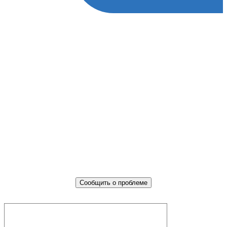
Не убран мусор, яма на дороге,
не горит фонарь?
Столкнулись с проблемой — сообщите о ней!
Сообщить о проблеме