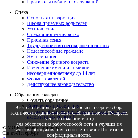
Протоколы публичных слушаний
Опека
Основная информация
Школа приемных родителей
Усыновление
Опека и попечительство
Приемная семья
Трудоустройство несовершеннолетних
Недееспособные граждане
Эмансипация
Снижение брачного возраста
Изменение имени и фамилии
несовершеннолетнему до 14 лет
Формы заявлений
Действующее законодательство
Обращения граждан
Создать обращение
Контактная информация
Этот сайт использует файлы cookies и сервис сбора
Порядок обжалования нормативных правовых
технических данных посетителей (данные об IP-адресе,
актов и иных решений
местоположении и др.)
для обеспечения работоспособности и улучшения
© МО Владимирский округ
качества обслуживания в соответствии с Политикой
Санкт-Петербург
конфидициальности.