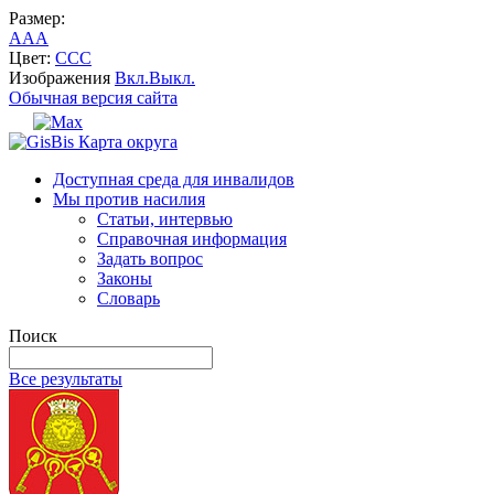
Размер:
A
A
A
Цвет:
C
C
C
Изображения
Вкл.
Выкл.
Обычная версия сайта
Карта округа
Доступная среда для инвалидов
Мы против насилия
Статьи, интервью
Справочная информация
Задать вопрос
Законы
Словарь
Поиск
Все результаты