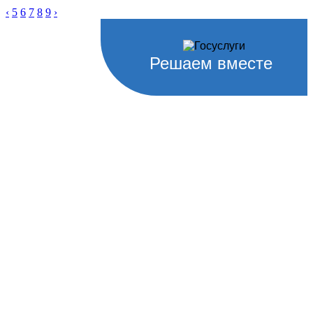
‹
5
6
7
8
9
›
Решаем вместе
Не убран мусор, яма на дороге,
не горит фонарь?
Столкнулись с проблемой — сообщите о ней!