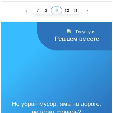
‹
›
7
8
9
10
11
Решаем вместе
Не убран мусор, яма на дороге,
не горит фонарь?