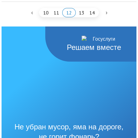
‹
›
10
11
12
13
14
Решаем вместе
Не убран мусор, яма на дороге,
не горит фонарь?