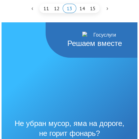
‹
›
11
12
13
14
15
Решаем вместе
Не убран мусор, яма на дороге,
не горит фонарь?