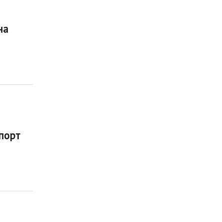
на
порт