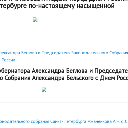
стандарты муниципальных услуг
вых актов
етербурге по-настоящему насыщенной
2019 год
Отчеты
ий округ»
Протоколы публ
Подведомственные организации
ые визиты и
ГО и ЧС, профилактика терроризма
Результаты проверок
Статистическая информация
Муниципальный заказ
лександра Беглова и Председателя Законодательного Собрания
Муниципальные программы
 России
Содействие малому бизнесу,
убернатора Александра Беглова и Председате
потребительский рынок
о Собрания Александра Бельского с Днем Рос
Информация для мигрантов
Профилактика правонарушений
онодательного собрания Санкт-Петербурга Ржаненкова А.Н. с 