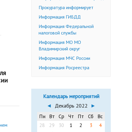
Недееспособные граждане
Прокуратура информирует
Эмансипация
ичных слушаний
Информация ГИБДД
Снижение брачного возраста
Информация Федеральной
Изменение имени и фамилии
налоговой службы
несовершеннолетнему до 14 лет
Информация МО МО
Формы заявлений
Владимирский округ
Действующее законодательство
Информация МЧС России
Информация Росреестра
ля
сии
Календарь мероприятий
◄
Декабрь 2022
►
Пн
Вт
Ср
Чт
Пт
Сб
Вс
Днем
28
29
30
1
2
3
4