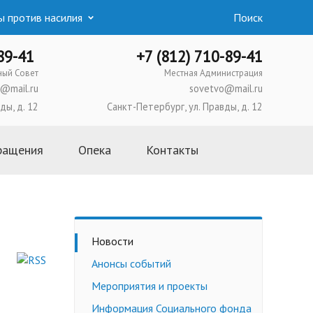
 против насилия
Поиск
-89-41
+7 (812) 710-89-41
ный Совет
Местная Администрация
@mail.ru
sovetvo@mail.ru
ды, д. 12
Санкт-Петербург, ул. Правды, д. 12
ращения
Опека
Контакты
Основная информация
Школа приемных родителей
Усыновление
Новости
Опека и попечительство
Анонсы событий
Приемная семья
Мероприятия и проекты
Трудоустройство
несовершеннолетних
Информация Социального фонда