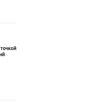
 точкой
ий