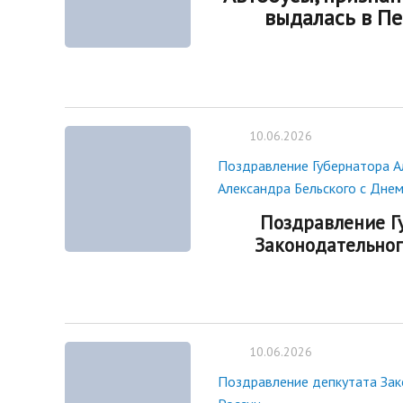
нормативных право
выдалась в П
Новости
Газета «Владимирск
Благоустройство округа
Отчеты, официальн
Озеленение
рабочие поездки
Фотогалерея
Видеогалерея
10.06.2026
Интерактивная выставка
Поздравление Губернатора А
Антикоррупционная деятельность
Александра Бельского с Днем
Сведения о выборах
Поздравление Г
Чтобы помнили
Законодательног
Порядок поступления на
муниципальную службу, Вакансии
Открытые данные
10.06.2026
Поздравление депкутата Зак