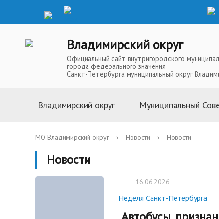
Владимирский округ
Официальный сайт внутригородского муниципал
города федерального значения
Санкт-Петербурга муниципальный округ Владим
Владимирский округ
Муниципальный Сов
Информация о муниципальной
Глава Муниципальн
МО Владимирский округ
›
Новости
›
Новости
службе
Депутаты Муниципа
Новости
Устав
Полномочия Муниц
История
Совета
16.06.2026
Символика
Решения Муниципал
Неделя Санкт-Петербурга
Телефоны доверия
Аппарат Муниципал
Автобусы, признан
Карта округа
Повестки, проекты