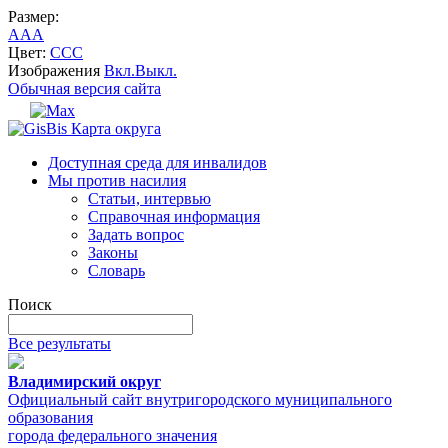
Размер:
A
A
A
Цвет:
C
C
C
Изображения
Вкл.
Выкл.
Обычная версия сайта
Карта округа
Доступная среда для инвалидов
Мы против насилия
Статьи, интервью
Справочная информация
Задать вопрос
Законы
Словарь
Поиск
Все результаты
Владимирский округ
Официальный сайт внутригородского муниципального
образования
города федерального значения