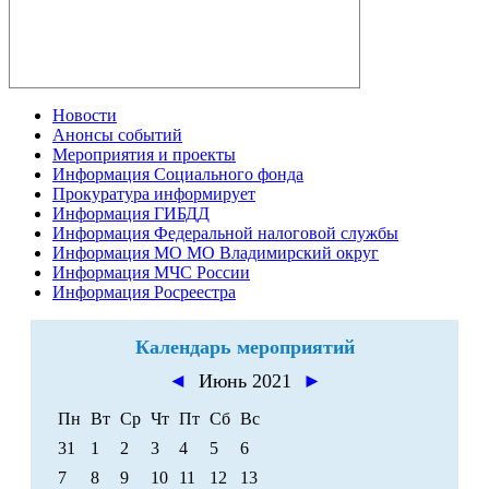
Новости
Анонсы событий
Мероприятия и проекты
Информация Социального фонда
Прокуратура информирует
Информация ГИБДД
Информация Федеральной налоговой службы
Информация МО МО Владимирский округ
Информация МЧС России
Информация Росреестра
Календарь мероприятий
◄
Июнь 2021
►
Пн
Вт
Ср
Чт
Пт
Сб
Вс
31
1
2
3
4
5
6
7
8
9
10
11
12
13