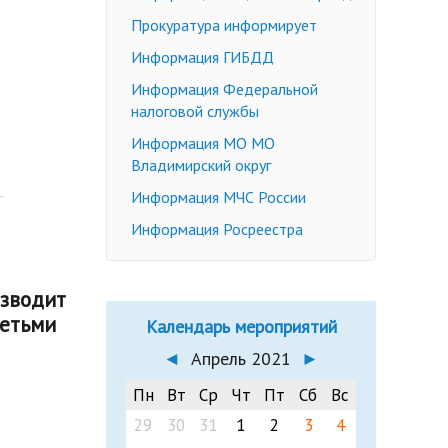
Недееспособные граждане
Прокуратура информирует
Эмансипация
ичных слушаний
Информация ГИБДД
Снижение брачного возраста
Информация Федеральной
Изменение имени и фамилии
налоговой службы
несовершеннолетнему до 14 лет
Информация МО МО
Формы заявлений
Владимирский округ
Действующее законодательство
Информация МЧС России
Информация Росреестра
изводит
детьми
Календарь мероприятий
◄
Апрель 2021
►
Пн
Вт
Ср
Чт
Пт
Сб
Вс
29
30
31
1
2
3
4