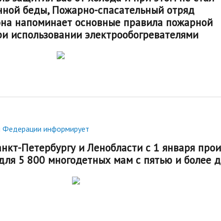
стандарты муниципальных услуг
вых актов
нной беды, Пожарно-спасательный отряд
2019 год
Отчеты
ий округ»
она напоминает основные правила пожарной
Протоколы публ
Подведомственные организации
ри использовании электрообогревателями
ые визиты и
ГО и ЧС, профилактика терроризма
Результаты проверок
Статистическая информация
Муниципальный заказ
Муниципальные программы
Содействие малому бизнесу,
потребительский рынок
й Федерации информирует
Информация для мигрантов
нкт-Петербургу и Ленобласти с 1 января про
Профилактика правонарушений
для 5 800 многодетных мам с пятью и более 