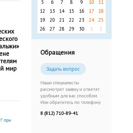
5
6
7
8
9
10
11
12
13
14
15
16
17
18
19
20
21
22
23
24
25
26
27
28
29
30
1
2
еских
еского
альжи»
Обращения
ене
ителям
ый мир
Задать вопрос
Наши специалисты
рассмотрят заявку и ответят
удобным для вас способом.
Или обратитесь по телефону
8 (812) 710-89-41
" при