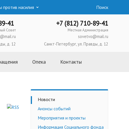
 против насилия
Поиск
-89-41
+7 (812) 710-89-41
ный Совет
Местная Администрация
@mail.ru
sovetvo@mail.ru
ды, д. 12
Санкт-Петербург, ул. Правды, д. 12
ращения
Опека
Контакты
Основная информация
Школа приемных родителей
Усыновление
Новости
Опека и попечительство
Анонсы событий
Приемная семья
Мероприятия и проекты
Трудоустройство
несовершеннолетних
Информация Социального фонда