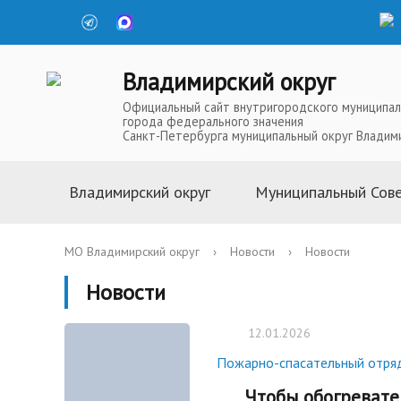
Владимирский округ
Официальный сайт внутригородского муниципал
города федерального значения
Санкт-Петербурга муниципальный округ Владим
Владимирский округ
Муниципальный Сов
Информация о муниципальной
Глава Муниципальн
МО Владимирский округ
›
Новости
›
Новости
службе
Депутаты Муниципа
Новости
Устав
Полномочия Муниц
История
Совета
12.01.2026
Символика
Решения Муниципал
Пожарно-спасательный отря
Телефоны доверия
Аппарат Муниципал
Карта округа
Чтобы обогревател
Повестки, проекты