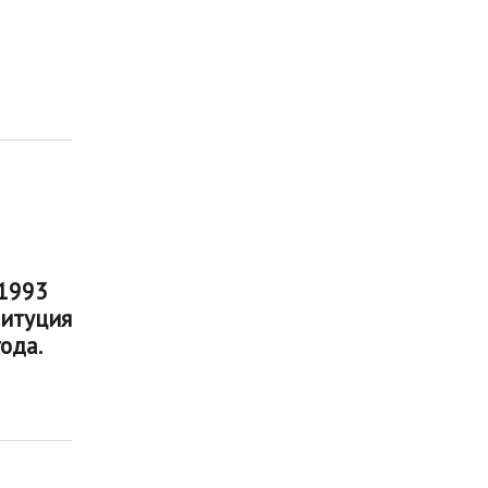
 1993
титуция
ода.