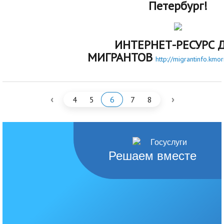
Петербург!
ИНТЕРНЕТ-РЕСУРС 
МИГРАНТОВ
http://migrantinfo.kmo
‹
›
4
5
6
7
8
Решаем вместе