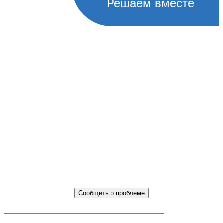
Решаем вместе
Не убран мусор, яма на дороге,
не горит фонарь?
Столкнулись с проблемой — сообщите о ней!
Сообщить о проблеме