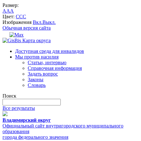
Размер:
A
A
A
Цвет:
C
C
C
Изображения
Вкл.
Выкл.
Обычная версия сайта
Карта округа
Доступная среда для инвалидов
Мы против насилия
Статьи, интервью
Справочная информация
Задать вопрос
Законы
Словарь
Поиск
Все результаты
Владимирский округ
Официальный сайт внутригородского муниципального
образования
города федерального значения