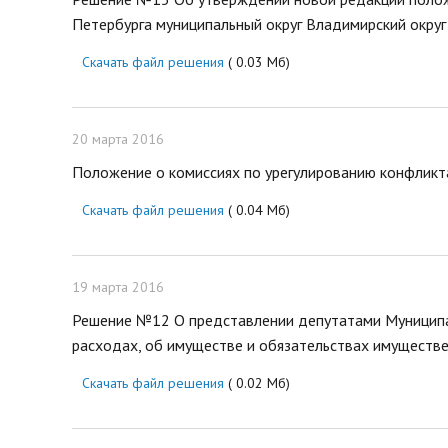
нормативных право
Новости
Петербурга муниципальный округ Владимирский округ 
Газета «Владимирск
Благоустройство округа
Скачать файл решения
( 0.03 Мб)
Отчеты, официальн
Озеленение
рабочие поездки
Фотогалерея
Видеогалерея
20 марта 2016
Интерактивная выставка
Положение о комиссиях по урегулированию конфликт
Антикоррупционная деятельность
Скачать файл решения
( 0.04 Мб)
Сведения о выборах
Чтобы помнили
Порядок поступления на
19 марта 2016
муниципальную службу, Вакансии
Открытые данные
Решение №12 О представлении депутатами Муниципа
расходах, об имуществе и обязательствах имуществен
Скачать файл решения
( 0.02 Мб)