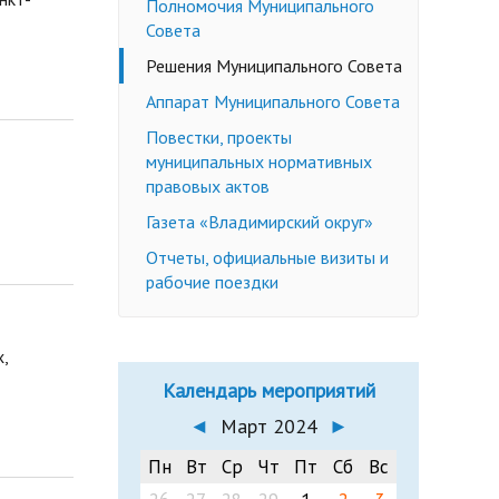
Полномочия Муниципального
Недееспособные граждане
Совета
Эмансипация
ичных слушаний
Решения Муниципального Совета
Снижение брачного возраста
Аппарат Муниципального Совета
Изменение имени и фамилии
Повестки, проекты
несовершеннолетнему до 14 лет
муниципальных нормативных
Формы заявлений
правовых актов
Действующее законодательство
Газета «Владимирский округ»
Отчеты, официальные визиты и
рабочие поездки
,
Календарь мероприятий
◄
Март 2024
►
Пн
Вт
Ср
Чт
Пт
Сб
Вс