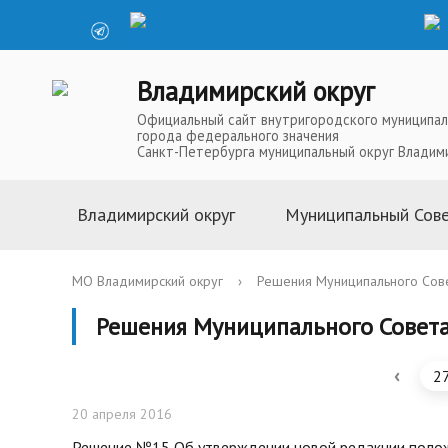
Владимирский округ
Официальный сайт внутригородского муниципал
города федерального значения
Санкт-Петербурга муниципальный округ Владим
Владимирский округ
Муниципальный Сов
Информация о муниципальной
Глава Муниципальн
МО Владимирский округ
›
Решения Муниципального Сов
службе
Депутаты Муниципа
Решения Муниципального Совет
Устав
Полномочия Муниц
История
Совета
‹
2
Символика
Решения Муниципал
Телефоны доверия
Аппарат Муниципал
20 апреля 2016
Карта округа
Повестки, проекты
Решение №15 Об утверждении новой редакции положе