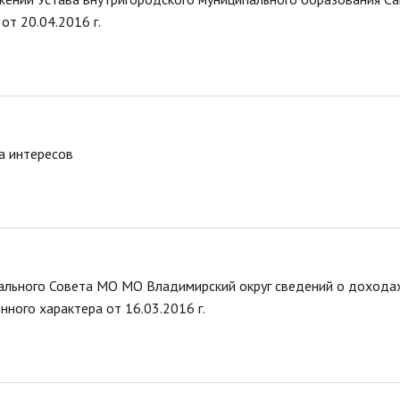
стандарты муниципальных услуг
вых актов
от 20.04.2016 г.
2019 год
Отчеты
ий округ»
Протоколы публ
Подведомственные организации
ые визиты и
ГО и ЧС, профилактика терроризма
Результаты проверок
Статистическая информация
Муниципальный заказ
а интересов
Муниципальные программы
Содействие малому бизнесу,
потребительский рынок
Информация для мигрантов
Профилактика правонарушений
льного Совета МО МО Владимирский округ сведений о доходах
ного характера от 16.03.2016 г.