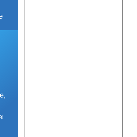
е
е,
й!