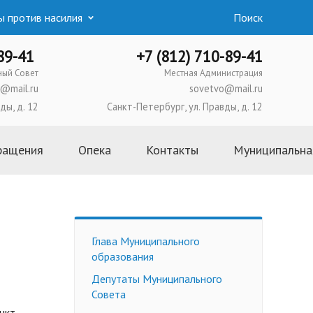
 против насилия
Поиск
-89-41
+7 (812) 710-89-41
ный Совет
Местная Администрация
@mail.ru
sovetvo@mail.ru
ды, д. 12
Санкт-Петербург, ул. Правды, д. 12
ращения
Опека
Контакты
Муниципальна
Основная информация
Школа приемных родителей
Усыновление
Глава Муниципального
Опека и попечительство
образования
Приемная семья
Депутаты Муниципального
Трудоустройство
Совета
несовершеннолетних
нкт-