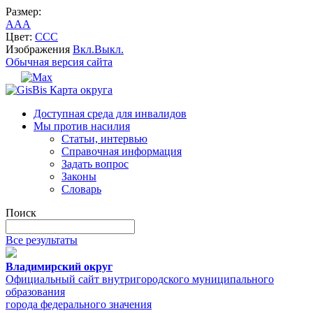
Размер:
A
A
A
Цвет:
C
C
C
Изображения
Вкл.
Выкл.
Обычная версия сайта
Карта округа
Доступная среда для инвалидов
Мы против насилия
Статьи, интервью
Справочная информация
Задать вопрос
Законы
Словарь
Поиск
Все результаты
Владимирский округ
Официальный сайт внутригородского муниципального
образования
города федерального значения