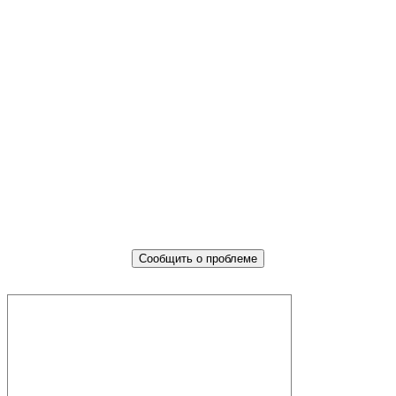
Не убран мусор, яма на дороге,
не горит фонарь?
Столкнулись с проблемой — сообщите о ней!
Сообщить о проблеме