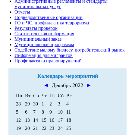
Административные регламенты и стандарты
муниципальных услуг
Отчеты
Подведомственные организации
ГО и ЧС, профилактика терроризма
Результаты проверок
Статистическая информация
Муниципальный заказ
Муниципальные программы
Содействие малому бизнесу, потребительский рынок
Информация для мигрантов
Профилактика правонарушений
Календарь мероприятий
◄
Декабрь 2022
►
Пн
Вт
Ср
Чт
Пт
Сб
Вс
28
29
30
1
2
3
4
5
6
7
8
9
10
11
12
13
14
15
16
17
18
19
20
21
22
23
24
25