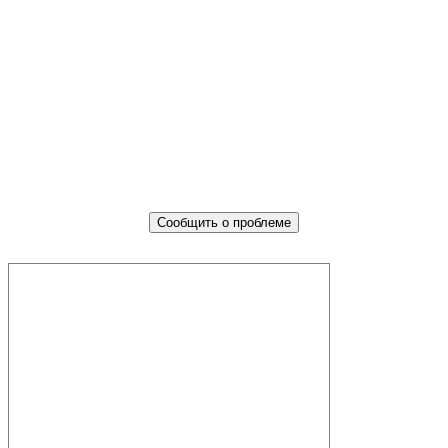
Не убран мусор, яма на дороге,
не горит фонарь?
Столкнулись с проблемой — сообщите о ней!
Сообщить о проблеме