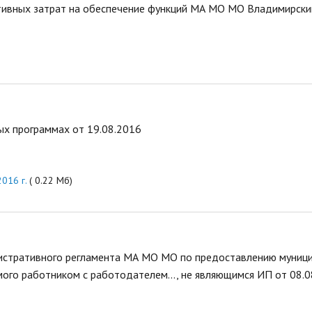
вных затрат на обеспечение функций МА МО МО Владимирский
х программах от 19.08.2016
016 г.
( 0.22 Мб)
стративного регламента МА МО МО по предоставлению муниц
мого работником с работодателем..., не являющимся ИП от 08.08