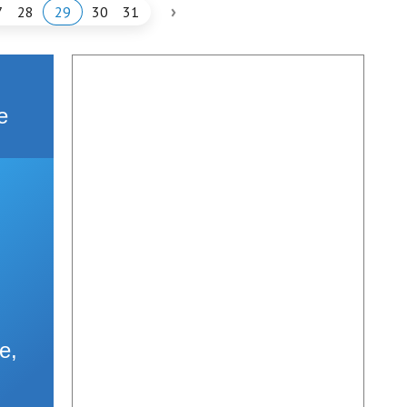
›
7
28
29
30
31
е
е,