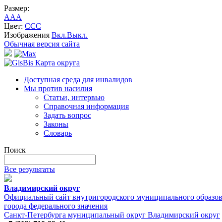
Размер:
A
A
A
Цвет:
C
C
C
Изображения
Вкл.
Выкл.
Обычная версия сайта
Карта округа
Доступная среда для инвалидов
Мы против насилия
Статьи, интервью
Справочная информация
Задать вопрос
Законы
Словарь
Поиск
Все результаты
Владимирский округ
Официальный сайт внутригородского муниципального образо
города федерального значения
Санкт-Петербурга муниципальный округ Владимирский округ