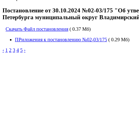
Постановление от 30.10.2024 №02-03/175 "Об у
Петербурга муниципальный округ Владимирский о
Скачать Файл постановления
( 0.37 Мб)
ПРиложения к постановлению №02-03/175
( 0.29 Мб)
‹
1
2
3
4
5
›
Не убран
мусор,
яма на
дороге,
не горит
фонарь?
Столкнулись
с